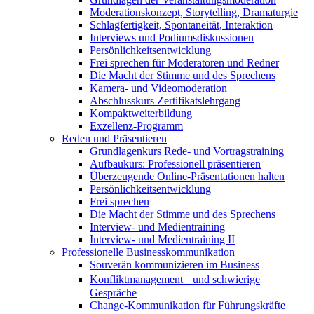
Moderationskonzept, Storytelling, Dramaturgie
Schlagfertigkeit, Spontaneität, Interaktion
Interviews und Podiumsdiskussionen
Persönlichkeitsentwicklung
Frei sprechen für Moderatoren und Redner
Die Macht der Stimme und des Sprechens
Kamera- und Videomoderation
Abschlusskurs Zertifikatslehrgang
Kompaktweiterbildung
Exzellenz-Programm
Reden und Präsentieren
Grundlagenkurs Rede- und Vortragstraining
Aufbaukurs: Professionell präsentieren
Überzeugende Online-Präsentationen halten
Persönlichkeitsentwicklung
Frei sprechen
Die Macht der Stimme und des Sprechens
Interview- und Medientraining
Interview- und Medientraining II
Professionelle Businesskommunikation
Souverän kommunizieren im Business
Konfliktmanagement und schwierige
Gespräche
Change-Kommunikation für Führungskräfte