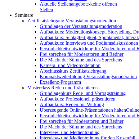
Aktuelle Stellenangebote-keine offenen
Stellen
Seminare
Zertifikatslehrgang Veranstaltungsmoderation
Grundlagen der Veranstaltungsmoderation
Aufbaukurs: Moderationskonzept, Storytelling, Dr
Aufbaukurs: Schlagfertigkeit, Spontaneität, Interak
Aufbaukurs: Interviews und Podiumsdiskussionen
Persönlichkeitsentwicklung für Moderatoren und 
Frei sprechen für Moderatoren und Redner
Die Macht der Stimme und des Sprechens
Kamera- und Videomoderation
Abschlusskurs Zertifikatslehrgang
Kompaktweiterbildung Veranstaltungsmoderation
Exzellenz-Programm
Masterclass Reden und Präsentieren
Grundlagenkurs Rede- und Vortragstraining
Aufbaukurs: Professionell präsentieren
Aufbaukurs: Reden mit Wirkung
Überzeugende Online-Präsentationen halten
Online
Persönlichkeitsentwicklung für Moderatoren und 
Frei sprechen für Moderatoren und Redner
Die Macht der Stimme und des Sprechens
Interview- und Medientraining
Interview- und Medientraining für den Krisenfall