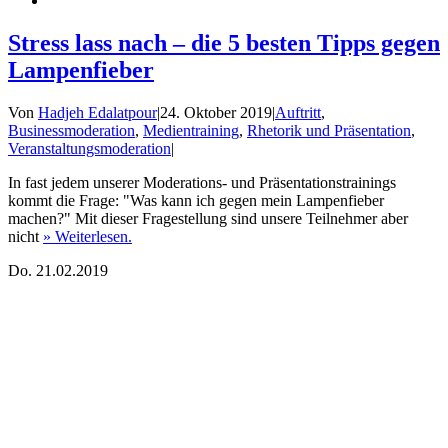
Stress lass nach – die 5 besten Tipps gegen
Lampenfieber
Von
Hadjeh Edalatpour
|
24. Oktober 2019
|
Auftritt
,
Businessmoderation
,
Medientraining
,
Rhetorik und Präsentation
,
Veranstaltungsmoderation
|
In fast jedem unserer Moderations- und Präsentationstrainings
kommt die Frage: "Was kann ich gegen mein Lampenfieber
machen?" Mit dieser Fragestellung sind unsere Teilnehmer aber
nicht
» Weiterlesen.
Do.
21.02.2019