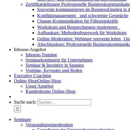
Zertifikatslehrgang Professionelle Businesskommunikati
Souverän kommunizieren im Business
Einstieg in
Konfliktmanagement und schwierige Gespräche
Change-Kommunikation für Führungskräfte
Workshops und Besprechungen moderieren
Aufbaukurs: Methodenfeuerwerk für Workshops
Online-Moderation: Webinare souverän leiten
Onl
Abschlusskurs: Professionelle Businesskommunika
Inhouse-Angebot
Inhouse-Training
Seminarkontingent für Unternehmen
Seminar & Incentive in Spanien
Vorträge, Keynotes und Reden
Executive Coaching
Online-Shop
Online-Shop
Unser Angebot
Kundenkonto Online-Shop
Suche nach:
Seminare
Veranstaltungsmoderation
Grundlagen der Veranstaltungsmoderation