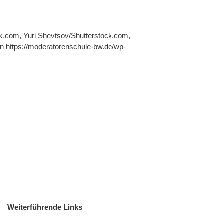
ck.com, Yuri Shevtsov/Shutterstock.com,
en https://moderatorenschule-bw.de/wp-
Weiterführende Links