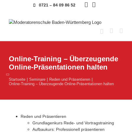
Skip
0721 – 84 09 86 52
to
content
Online-Training – Überzeugende
Online-Präsentationen halten
Startseite
Seminare
Reden und Präsentieren
Online-Training – Überzeugende Online-Präsentationen halten
Reden und Präsentieren
Grundlagenkurs Rede- und Vortragstraining
Aufbaukurs: Professionell präsentieren