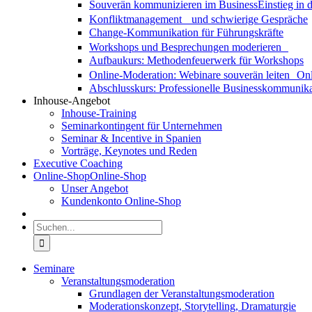
Souverän kommunizieren im Business
Einstieg in
Konfliktmanagement und schwierige Gespräche
Change-Kommunikation für Führungskräfte
Workshops und Besprechungen moderieren
Aufbaukurs: Methodenfeuerwerk für Workshops
Online-Moderation: Webinare souverän leiten
Onl
Abschlusskurs: Professionelle Businesskommunika
Inhouse-Angebot
Inhouse-Training
Seminarkontingent für Unternehmen
Seminar & Incentive in Spanien
Vorträge, Keynotes und Reden
Executive Coaching
Online-Shop
Online-Shop
Unser Angebot
Kundenkonto Online-Shop
Suche
nach:
Seminare
Veranstaltungsmoderation
Grundlagen der Veranstaltungsmoderation
Moderationskonzept, Storytelling, Dramaturgie