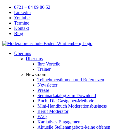
Skip
0721 – 84 09 86 52
to
Linkedin
content
Youtube
Termine
Kontakt
Blog
Über uns
Über uns
Ihre Vorteile
Trainer
Newsroom
Teilnehmerstimmen und Referenzen
Newsletter
Presse
Seminarkatalog zum Download
Buch: Die Gastgeber-Methode
Mini-Handbuch Moderationsbusiness
Beruf Moderator
FAQ
Karitatives Engagement
Aktuelle Stellenangebote-keine offenen