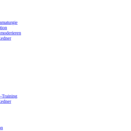
amaturgie
tion
 moderieren
Redner
-Training
Redner
on