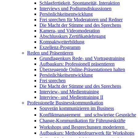
Schlagfertigkeit, Spontaneität, Interaktion
Interviews und Podiumsdiskussionen
Persönlichkeitsentwicklung
Frei sprechen für Moderatoren und Redner
Die Macht der Stimme und des Sprechens
Kamera- und Videomoderation
Abschlusskurs Zertifikatslehrgang
Kompaktweiterbildung
Exzellenz-Programm
Reden und Präsentieren
Grundlagenkurs Rede- und Vortragstraining
Aufbaukurs: Professionell präsentieren
Überzeugende Online-Präsentationen halten
Persönlichkeitsentwicklung
Frei sprechen
Die Macht der Stimme und des Sprechens
Interview- und Medientraining
Interview- und Medientraining II
Professionelle Businesskommunikation
Souverän kommunizieren im Business
Konfliktmanagement und schwierige Gespräche
Change-Kommunikation für Führungskräfte
Workshops und Besprechungen moderieren
Aufbaukurs: Methodenfeuerwerk für Workshops