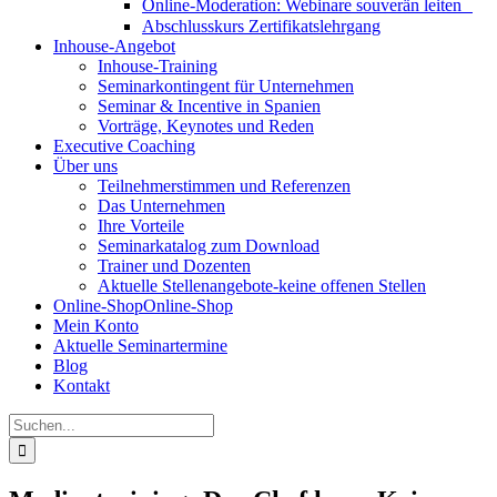
Online-Moderation: Webinare souverän leiten
Abschlusskurs Zertifikatslehrgang
Inhouse-Angebot
Inhouse-Training
Seminarkontingent für Unternehmen
Seminar & Incentive in Spanien
Vorträge, Keynotes und Reden
Executive Coaching
Über uns
Teilnehmerstimmen und Referenzen
Das Unternehmen
Ihre Vorteile
Seminarkatalog zum Download
Trainer und Dozenten
Aktuelle Stellenangebote-keine offenen Stellen
Online-Shop
Online-Shop
Mein Konto
Aktuelle Seminartermine
Blog
Kontakt
Suche
nach: