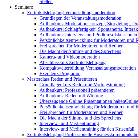
Stellen
Seminare
Zertifikatslehrgang Veranstaltungsmoderation
Grundlagen der Veranstaltungsmoderation
Aufbaukurs: Moderationskonzept, Storytelling, Dr
Aufbaukurs: Schlagfertigkeit, Spontaneität, Interak
Aufbaukurs: Interviews und Podiumsdiskussionen
Persönlichkeitsentwicklung für Moderatoren und 
Frei sprechen für Moderatoren und Redner
Die Macht der Stimme und des Sprechens
Kamera- und Videomoderation
Abschlusskurs Zertifikatslehrgang
Kompaktweiterbildung Veranstaltungsmoderation
Exzellenz-Programm
Masterclass Reden und Präsentieren
Grundlagenkurs Rede- und Vortragstraining
Aufbaukurs: Professionell präsentieren
Aufbaukurs: Reden mit Wirkung
Überzeugende Online-Präsentationen halten
Online
Persönlichkeitsentwicklung für Moderatoren und 
Frei sprechen für Moderatoren und Redner
Die Macht der Stimme und des Sprechens
Interview- und Medientraining
Interview- und Medientraining für den Krisenfall
Zertifikatslehrgang Professionelle Businesskommunikati