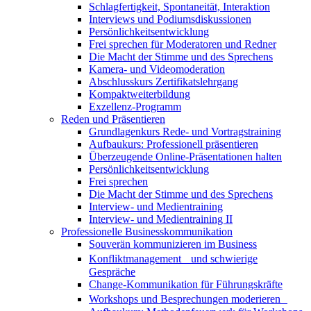
Schlagfertigkeit, Spontaneität, Interaktion
Interviews und Podiumsdiskussionen
Persönlichkeitsentwicklung
Frei sprechen für Moderatoren und Redner
Die Macht der Stimme und des Sprechens
Kamera- und Videomoderation
Abschlusskurs Zertifikatslehrgang
Kompaktweiterbildung
Exzellenz-Programm
Reden und Präsentieren
Grundlagenkurs Rede- und Vortragstraining
Aufbaukurs: Professionell präsentieren
Überzeugende Online-Präsentationen halten
Persönlichkeitsentwicklung
Frei sprechen
Die Macht der Stimme und des Sprechens
Interview- und Medientraining
Interview- und Medientraining II
Professionelle Businesskommunikation
Souverän kommunizieren im Business
Konfliktmanagement und schwierige
Gespräche
Change-Kommunikation für Führungskräfte
Workshops und Besprechungen moderieren