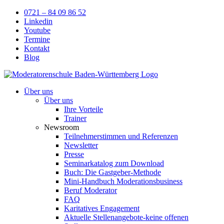
Skip
0721 – 84 09 86 52
to
Linkedin
content
Youtube
Termine
Kontakt
Blog
Über uns
Über uns
Ihre Vorteile
Trainer
Newsroom
Teilnehmerstimmen und Referenzen
Newsletter
Presse
Seminarkatalog zum Download
Buch: Die Gastgeber-Methode
Mini-Handbuch Moderationsbusiness
Beruf Moderator
FAQ
Karitatives Engagement
Aktuelle Stellenangebote-keine offenen