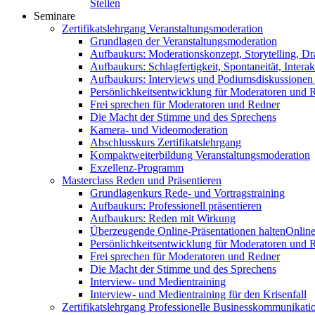
Stellen
Seminare
Zertifikatslehrgang Veranstaltungsmoderation
Grundlagen der Veranstaltungsmoderation
Aufbaukurs: Moderationskonzept, Storytelling, Dr
Aufbaukurs: Schlagfertigkeit, Spontaneität, Interak
Aufbaukurs: Interviews und Podiumsdiskussionen
Persönlichkeitsentwicklung für Moderatoren und 
Frei sprechen für Moderatoren und Redner
Die Macht der Stimme und des Sprechens
Kamera- und Videomoderation
Abschlusskurs Zertifikatslehrgang
Kompaktweiterbildung Veranstaltungsmoderation
Exzellenz-Programm
Masterclass Reden und Präsentieren
Grundlagenkurs Rede- und Vortragstraining
Aufbaukurs: Professionell präsentieren
Aufbaukurs: Reden mit Wirkung
Überzeugende Online-Präsentationen halten
Online
Persönlichkeitsentwicklung für Moderatoren und 
Frei sprechen für Moderatoren und Redner
Die Macht der Stimme und des Sprechens
Interview- und Medientraining
Interview- und Medientraining für den Krisenfall
Zertifikatslehrgang Professionelle Businesskommunikati