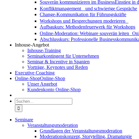
Souverän kommunizieren im Business
Einstieg in
Konfliktmanagement und schwierige Gespräche
Change-Kommunikation für Führungskräfte
Workshops und Besprechungen moderieren
Aufbaukurs: Methodenfeuerwerk für Workshops
Online-Moderation: Webinare souverän leiten
Onl
Abschlusskurs: Professionelle Businesskommunika
Inhouse-Angebot
Inhouse-Training
Seminarkontingent für Unternehmen
Seminar & Incentive in Spanien
Vorträge, Keynotes und Reden
Executive Coaching
Online-Shop
Online-Shop
Unser Angebot
Kundenkonto Online-Shop
Suche
nach:
Seminare
Veranstaltungsmoderation
Grundlagen der Veranstaltungsmoderation
Moderationskonzept, Storytelling, Dramaturgie