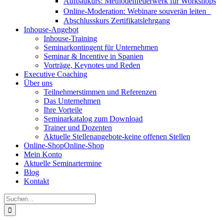
Aufbaukurs: Methodenfeuerwerk für Workshops
Online-Moderation: Webinare souverän leiten
Abschlusskurs Zertifikatslehrgang
Inhouse-Angebot
Inhouse-Training
Seminarkontingent für Unternehmen
Seminar & Incentive in Spanien
Vorträge, Keynotes und Reden
Executive Coaching
Über uns
Teilnehmerstimmen und Referenzen
Das Unternehmen
Ihre Vorteile
Seminarkatalog zum Download
Trainer und Dozenten
Aktuelle Stellenangebote-keine offenen Stellen
Online-Shop
Online-Shop
Mein Konto
Aktuelle Seminartermine
Blog
Kontakt
Suche
nach: