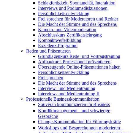
Schlagfertigkeit, Spontaneität, Interaktion
Interviews und Podiumsdiskussionen
Persönlichkeitsentwicklung
Frei sprechen für Moderatoren und Redner
Die Macht der Stimme und des Sprechens
Kamera- und Videomoderation
Abschlusskurs Zertifikatslehrgang
Kompaktweiterbildung
Exzellenz-Programm
Reden und Präsentieren
Grundlagenkurs Rede- und Vortragstraining
Aufbaukurs: Professionell präsentieren
Überzeugende Online-Präsentationen halten
Persönlichkeitsentwicklung
Frei sprechen
Die Macht der Stimme und des Sprechens
Interview- und Medientraining
Interview- und Medientraining II
Professionelle Businesskommunikation
Souverän kommunizieren im Business
Konfliktmanagement und schwierige
Gespräche
Change-Kommunikation für Führungskräfte
Workshops und Besprechungen moderieren