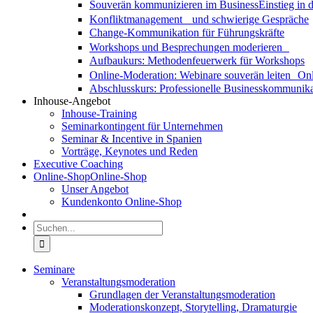
Souverän kommunizieren im Business
Einstieg in
Konfliktmanagement und schwierige Gespräche
Change-Kommunikation für Führungskräfte
Workshops und Besprechungen moderieren
Aufbaukurs: Methodenfeuerwerk für Workshops
Online-Moderation: Webinare souverän leiten
Onl
Abschlusskurs: Professionelle Businesskommunika
Inhouse-Angebot
Inhouse-Training
Seminarkontingent für Unternehmen
Seminar & Incentive in Spanien
Vorträge, Keynotes und Reden
Executive Coaching
Online-Shop
Online-Shop
Unser Angebot
Kundenkonto Online-Shop
Suche
nach:
Seminare
Veranstaltungsmoderation
Grundlagen der Veranstaltungsmoderation
Moderationskonzept, Storytelling, Dramaturgie