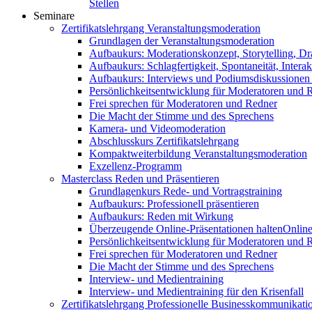
Stellen
Seminare
Zertifikatslehrgang Veranstaltungsmoderation
Grundlagen der Veranstaltungsmoderation
Aufbaukurs: Moderationskonzept, Storytelling, Dr
Aufbaukurs: Schlagfertigkeit, Spontaneität, Interak
Aufbaukurs: Interviews und Podiumsdiskussionen
Persönlichkeitsentwicklung für Moderatoren und 
Frei sprechen für Moderatoren und Redner
Die Macht der Stimme und des Sprechens
Kamera- und Videomoderation
Abschlusskurs Zertifikatslehrgang
Kompaktweiterbildung Veranstaltungsmoderation
Exzellenz-Programm
Masterclass Reden und Präsentieren
Grundlagenkurs Rede- und Vortragstraining
Aufbaukurs: Professionell präsentieren
Aufbaukurs: Reden mit Wirkung
Überzeugende Online-Präsentationen halten
Online
Persönlichkeitsentwicklung für Moderatoren und 
Frei sprechen für Moderatoren und Redner
Die Macht der Stimme und des Sprechens
Interview- und Medientraining
Interview- und Medientraining für den Krisenfall
Zertifikatslehrgang Professionelle Businesskommunikati