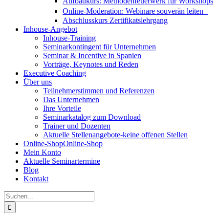
Aufbaukurs: Methodenfeuerwerk für Workshops
Online-Moderation: Webinare souverän leiten
Abschlusskurs Zertifikatslehrgang
Inhouse-Angebot
Inhouse-Training
Seminarkontingent für Unternehmen
Seminar & Incentive in Spanien
Vorträge, Keynotes und Reden
Executive Coaching
Über uns
Teilnehmerstimmen und Referenzen
Das Unternehmen
Ihre Vorteile
Seminarkatalog zum Download
Trainer und Dozenten
Aktuelle Stellenangebote-keine offenen Stellen
Online-Shop
Online-Shop
Mein Konto
Aktuelle Seminartermine
Blog
Kontakt
Suche
nach: