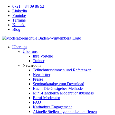
Skip
0721 – 84 09 86 52
to
Linkedin
content
Youtube
Termine
Kontakt
Blog
Über uns
Über uns
Ihre Vorteile
Trainer
Newsroom
Teilnehmerstimmen und Referenzen
Newsletter
Presse
Seminarkatalog zum Download
Buch: Die Gastgeber-Methode
Mini-Handbuch Moderationsbusiness
Beruf Moderator
FAQ
Karitatives Engagement
Aktuelle Stellenangebote-keine offenen