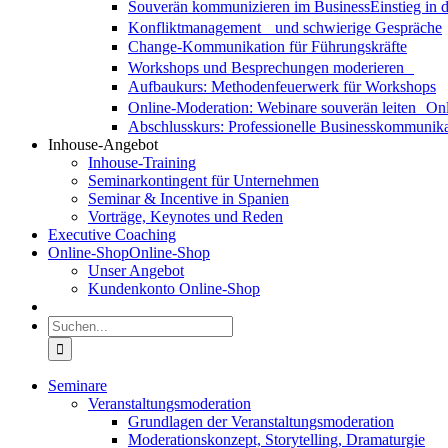
Souverän kommunizieren im Business
Einstieg in
Konfliktmanagement und schwierige Gespräche
Change-Kommunikation für Führungskräfte
Workshops und Besprechungen moderieren
Aufbaukurs: Methodenfeuerwerk für Workshops
Online-Moderation: Webinare souverän leiten
Onl
Abschlusskurs: Professionelle Businesskommunika
Inhouse-Angebot
Inhouse-Training
Seminarkontingent für Unternehmen
Seminar & Incentive in Spanien
Vorträge, Keynotes und Reden
Executive Coaching
Online-Shop
Online-Shop
Unser Angebot
Kundenkonto Online-Shop
Suche
nach:
Seminare
Veranstaltungsmoderation
Grundlagen der Veranstaltungsmoderation
Moderationskonzept, Storytelling, Dramaturgie