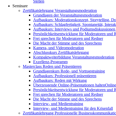
Stellen
Seminare
Zertifikatslehrgang Veranstaltungsmoderation
Grundlagen der Veranstaltungsmoderation
Aufbaukurs: Moderationskonzept, Storytelling, Dr
Aufbaukurs: Schlagfertigkeit, Spontaneität, Interak
Aufbaukurs: Interviews und Podiumsdiskussionen
Persönlichkeitsentwicklung für Moderatoren und 
Frei sprechen für Moderatoren und Redner
Die Macht der Stimme und des Sprechens
Kamera- und Videomoderation
Abschlusskurs Zertifikatslehrgang
Kompaktweiterbildung Veranstaltungsmoderation
Exzellenz-Programm
Masterclass Reden und Präsentieren
Grundlagenkurs Rede- und Vortragstraining
Aufbaukurs: Professionell präsentieren
Aufbaukurs: Reden mit Wirkung
Überzeugende Online-Präsentationen halten
Online
Persönlichkeitsentwicklung für Moderatoren und 
Frei sprechen für Moderatoren und Redner
Die Macht der Stimme und des Sprechens
Interview- und Medientraining
Interview- und Medientraining für den Krisenfall
Zertifikatslehrgang Professionelle Businesskommunikati