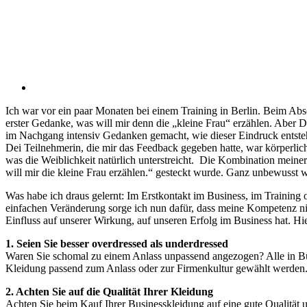
Ich war vor ein paar Monaten bei einem Training in Berlin. Beim Abs
erster Gedanke, was will mir denn die „kleine Frau“ erzählen. Aber 
im Nachgang intensiv Gedanken gemacht, wie dieser Eindruck entstehe
Dei Teilnehmerin, die mir das Feedback gegeben hatte, war körperlich
was die Weiblichkeit natürlich unterstreicht. Die Kombination meiner
will mir die kleine Frau erzählen.“ gesteckt wurde. Ganz unbewusst 
Was habe ich draus gelernt: Im Erstkontakt im Business, im Training
einfachen Veränderung sorge ich nun dafür, dass meine Kompetenz nic
Einfluss auf unserer Wirkung, auf unseren Erfolg im Business hat. Hie
1. Seien Sie besser overdressed als underdressed
Waren Sie schomal zu einem Anlass unpassend angezogen? Alle in Bu
Kleidung passend zum Anlass oder zur Firmenkultur gewählt werden. We
2. Achten Sie auf die Qualität Ihrer Kleidung
Achten Sie beim Kauf Ihrer Businesskleidung auf eine gute Qualität und