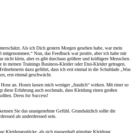
unterschätzt. Als ich Dich gestern Morgen gesehen habe, war mein
iel mitgenommen.“ Nun, das Feedback war positiv, aber ich habe mir
 nicht klein, aber es gibt durchaus größere und kräftigere Menschen.
e in meinen Trainings Business-Kleider oder Etui-Kleider getragen,
Teilnehmerin dazu geführt, dass ich erst einmal in die Schublade „Was
en, erst einmal geschwächt.
 Hose an. Hosen lassen mich weniger „fraulich“ wirken. Mit einer so
igt diese Erfahrung auch nochmals, dass Kleidung einen großen
ollten. Dress for Success!
kennen Sie das unangenehme Gefühl. Grundsätzlich sollte die
dressed als underdressed sein.
tlose Kleidungsstücke, als sich massenhaft günstige Kleidung