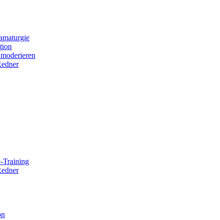
amaturgie
tion
 moderieren
Redner
-Training
Redner
on