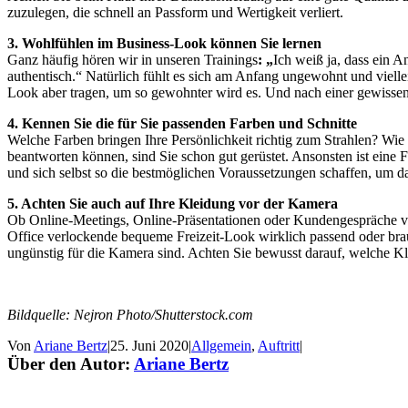
zuzulegen, die schnell an Passform und Wertigkeit verliert.
3. Wohlfühlen im Business-Look können Sie lernen
Ganz häufig hören wir in unseren Trainings
: „
Ich weiß ja, dass ein A
authentisch.“ Natürlich fühlt es sich am Anfang ungewohnt und viell
Look aber tragen, um so gewohnter wird es. Und nach einer gewissen 
4. Kennen Sie die für Sie passenden Farben und Schnitte
Welche Farben bringen Ihre Persönlichkeit richtig zum Strahlen? Wie
beantworten können, sind Sie schon gut gerüstet. Ansonsten ist ein
und sich selbst so die bestmöglichen Voraussetzungen schaffen, um da
5. Achten Sie auch auf Ihre Kleidung vor der Kamera
Ob Online-Meetings, Online-Präsentationen oder Kundengespräche vor 
Office verlockende bequeme Freizeit-Look wirklich passend oder bra
ungünstig für die Kamera sind. Achten Sie bewusst darauf, welche Kl
Bildquelle: Nejron Photo/Shutterstock.com
Von
Ariane Bertz
|
25. Juni 2020
|
Allgemein
,
Auftritt
|
Über den Autor:
Ariane Bertz