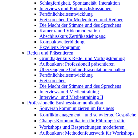
Schlagfertigkeit, Spontaneität, Interaktion
Interviews und Podiumsdiskussionen
Persönlichkeitsentwicklung
Frei sprechen für Moderatoren und Redner
Die Macht der Stimme und des Sprechens
Kamera- und Videomoderation
Abschlusskurs Zertifikatslehrgang
Kompaktweiterbildung
Exzellenz-Programm
Reden und Präsentieren
Grundlagenkurs Rede- und Vortragstraining
Aufbaukurs: Professionell präsentieren
Überzeugende Online-Präsentationen halten
Persönlichkeitsentwicklung
Frei sprechen
Die Macht der Stimme und des Sprechens
Interview- und Medientraining
Interview- und Medientraining II
Professionelle Businesskommunikation
Souverän kommunizieren im Business
Konfliktmanagement und schwierige Gespräche
Change-Kommunikation für Führungskräfte
Workshops und Besprechungen moderieren
Aufbaukurs: Methodenfeuerwerk für Workshops