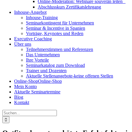
Online-Moderation: Webinare souverän leiten
Abschlusskurs Zertifikatslehrgang
Inhouse-Angebot
Inhouse-Training
Seminarkontingent für Unternehmen
Seminar & Incentive in Spanien
Vorträge, Keynotes und Reden
Executive Coaching
Über uns
Teilnehmerstimmen und Referenzen
Das Unternehmen
Ihre Vorteile
Seminarkatalog zum Download
Trainer und Dozenten
Aktuelle Stellenangebote-keine offenen Stellen
Online-Shop
Online-Shop
Mein Konto
Aktuelle Seminartermine
Blog
Kontakt
Suche
nach: