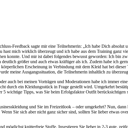
chluss-Feedback sagte mir eine Teilnehmerin: „Ich habe Dich absolut 
Du hast mich wirklich überzeugt und ich habe aus dem Training ganz v
n konnte. Und mir ist dabei folgendes bewusst geworden: Ich bin zwar
 deutlich größer und auch etwas kräftiger als ich. Zudem habe ich gern
 körperlichen Erscheinung in Verbindung mit dem Kleid hat bei dieser 
wurde meine Ausgangssituation, die Teilnehmerin inhaltlich zu überzeug
 oder auch bei meinen Vorträgen und Moderationen habe ich immer eine
ht durch ein Kleidungsstück in Frage gestellt wird. Umgekehrt bestät
r 5 wichtige Tipps, was Sie beim Erfolgsfaktor Outfit berücksichtigen s
sinesskleidung und Sie im Freizeitlook – oder umgekehrt? Nun, dann 
nn Sie sich aber nicht ganz sicher sind, sollten Sie lieber etwas over
 möglichst knitterfreie Stoffe. Investieren Sie lieber in 2-3 gute, zei