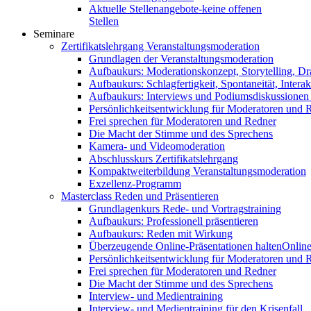
Aktuelle Stellenangebote-keine offenen
Stellen
Seminare
Zertifikatslehrgang Veranstaltungsmoderation
Grundlagen der Veranstaltungsmoderation
Aufbaukurs: Moderationskonzept, Storytelling, Dr
Aufbaukurs: Schlagfertigkeit, Spontaneität, Interak
Aufbaukurs: Interviews und Podiumsdiskussionen
Persönlichkeitsentwicklung für Moderatoren und 
Frei sprechen für Moderatoren und Redner
Die Macht der Stimme und des Sprechens
Kamera- und Videomoderation
Abschlusskurs Zertifikatslehrgang
Kompaktweiterbildung Veranstaltungsmoderation
Exzellenz-Programm
Masterclass Reden und Präsentieren
Grundlagenkurs Rede- und Vortragstraining
Aufbaukurs: Professionell präsentieren
Aufbaukurs: Reden mit Wirkung
Überzeugende Online-Präsentationen halten
Online
Persönlichkeitsentwicklung für Moderatoren und 
Frei sprechen für Moderatoren und Redner
Die Macht der Stimme und des Sprechens
Interview- und Medientraining
Interview- und Medientraining für den Krisenfall