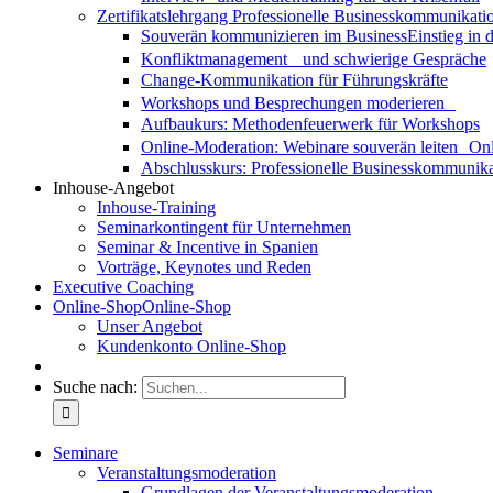
Zertifikatslehrgang Professionelle Businesskommunikati
Souverän kommunizieren im Business
Einstieg in
Konfliktmanagement und schwierige Gespräche
Change-Kommunikation für Führungskräfte
Workshops und Besprechungen moderieren
Aufbaukurs: Methodenfeuerwerk für Workshops
Online-Moderation: Webinare souverän leiten
Onl
Abschlusskurs: Professionelle Businesskommunika
Inhouse-Angebot
Inhouse-Training
Seminarkontingent für Unternehmen
Seminar & Incentive in Spanien
Vorträge, Keynotes und Reden
Executive Coaching
Online-Shop
Online-Shop
Unser Angebot
Kundenkonto Online-Shop
Suche nach:
Seminare
Veranstaltungsmoderation
Grundlagen der Veranstaltungsmoderation