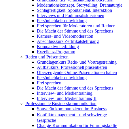
Moderationskonzept, Storytelling, Dramaturgie
Schlagfertigkeit, Spontaneität, Interaktion
Interviews und Podiumsdiskussionen
Persönlichkeitsentwicklung
Frei sprechen für Moderatoren und Redner
Die Macht der Stimme und des Sprechens
Kamera- und Videomoderation
Abschlusskurs Zertifikatslehrgang
Kompaktweiterbildung
Exzellenz-Programm
Reden und Präsentieren
Grundlagenkurs Rede- und Vortragstraining
Aufbaukurs: Professionell präsentieren
Überzeugende Online-Präsentationen halten
Persönlichkeitsentwicklung
Frei sprechen
Die Macht der Stimme und des Sprechens
Interview- und Medientraining
Interview- und Medientraining II
Professionelle Businesskommunikation
Souverän kommunizieren im Business
Konfliktmanagement und schwierige
Gespräche
Change-Kommunikation für Führungskräfte