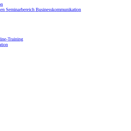
on
 den Seminarbereich Businesskommunikation
ine-Training
tion