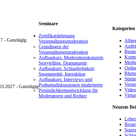
Seminare
Kategorien
Zertifikatslehrgang
7 - Ganztägig
Allge
Veranstaltungsmoderation
Auftri
Grundlagen der
Busin
Veranstaltungsmoderation
Komm
Aufbaukurs: Moderationskonzept,
Medie
Storytelling, Dramaturgie
Onlin
Aufbaukurs: Schlagfertigkeit,
Rheto
Spontaneität, Interaktion
Stimm
Aufbaukurs: Interviews und
Veran
Podiumsdiskussionen moderieren
03.2027 - Ganztägig
Video
Persönlichkeitsentwicklung für
Virtue
Moderatoren und Redner
Neueste Be
Leben
Bespr
Souve
Schlag