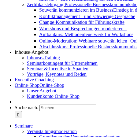
Zertifikatslehrgang Professionelle Businesskommunikati
Souverän kommunizieren im Business
Einstieg in
Konfliktmanagement und schwierige Gespräche
Change-Kommunikation für Führungskräfte
Workshops und Besprechungen moderieren
Aufbaukurs: Methodenfeuerwerk für Workshops
Online-Moderation: Webinare souverän leiten
Onl
Abschlusskurs: Professionelle Businesskommunika
Inhouse-Angebot
Inhouse-Training
Seminarkontingent für Unternehmen
Seminar & Incentive in Spanien
Vorträge, Keynotes und Reden
Executive Coaching
Online-Shop
Online-Shop
Unser Angebot
Kundenkonto Online-Shop
Suche nach:
Seminare
Veranstaltungsmoderation
Grundlagen der Veranstaltungsmoderation