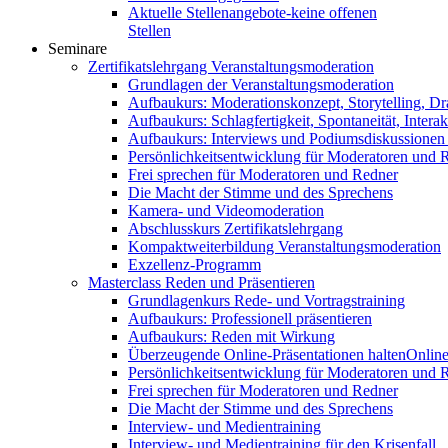
Aktuelle Stellenangebote-keine offenen
Stellen
Seminare
Zertifikatslehrgang Veranstaltungsmoderation
Grundlagen der Veranstaltungsmoderation
Aufbaukurs: Moderationskonzept, Storytelling, Dr
Aufbaukurs: Schlagfertigkeit, Spontaneität, Interak
Aufbaukurs: Interviews und Podiumsdiskussionen
Persönlichkeitsentwicklung für Moderatoren und 
Frei sprechen für Moderatoren und Redner
Die Macht der Stimme und des Sprechens
Kamera- und Videomoderation
Abschlusskurs Zertifikatslehrgang
Kompaktweiterbildung Veranstaltungsmoderation
Exzellenz-Programm
Masterclass Reden und Präsentieren
Grundlagenkurs Rede- und Vortragstraining
Aufbaukurs: Professionell präsentieren
Aufbaukurs: Reden mit Wirkung
Überzeugende Online-Präsentationen halten
Online
Persönlichkeitsentwicklung für Moderatoren und 
Frei sprechen für Moderatoren und Redner
Die Macht der Stimme und des Sprechens
Interview- und Medientraining
Interview- und Medientraining für den Krisenfall