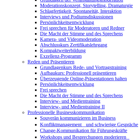
Moderationskonzept, Storytelling, Dramaturgie
Schlagfertigkeit, Spontaneität, Interaktion
Interviews und Podiumsdiskussionen
Persönlichkeitsentwicklung
Frei sprechen für Moderatoren und Redner
Die Macht der Stimme und des Sprechens
Kamera- und Videomoderation
Abschlusskurs Zertifikatslehrgang
Kompaktweiterbildung
Exzellenz-Programm
Reden und Präsentieren
Grundlagenkurs Rede- und Vortragstraining
Aufbaukurs: Professionell präsentieren
Überzeugende Online-Präsentationen halten
Persönlichkeitsentwicklung
Frei sprechen
Die Macht der Stimme und des Sprechens
Interview- und Medientraining
Interview- und Medientraining II
Professionelle Businesskommunikation
Souverän kommunizieren im Business
Konfliktmanagement und schwierige Gespräche
Change-Kommunikation für Führungskräfte
Workshops und Besprechungen moderieren