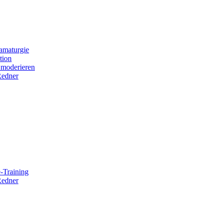
amaturgie
tion
 moderieren
Redner
-Training
Redner