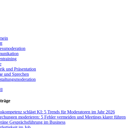
mein
tt
essmoderation
unikation
ntraining
e
rik und Präsentation
e und Sprechen
staltungsmoderation
ll
iträge
skompetenz schlägt KI: 5 Trends für Moderatoren im Jahr 2026
echungen moderieren: 5 Fehler vermeiden und Meetings klarer führen
räne Gesprächsführung im Business
fertigkeit im Job