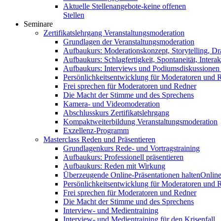
Aktuelle Stellenangebote-keine offenen
Stellen
Seminare
Zertifikatslehrgang Veranstaltungsmoderation
Grundlagen der Veranstaltungsmoderation
Aufbaukurs: Moderationskonzept, Storytelling, Dr
Aufbaukurs: Schlagfertigkeit, Spontaneität, Interak
Aufbaukurs: Interviews und Podiumsdiskussionen
Persönlichkeitsentwicklung für Moderatoren und 
Frei sprechen für Moderatoren und Redner
Die Macht der Stimme und des Sprechens
Kamera- und Videomoderation
Abschlusskurs Zertifikatslehrgang
Kompaktweiterbildung Veranstaltungsmoderation
Exzellenz-Programm
Masterclass Reden und Präsentieren
Grundlagenkurs Rede- und Vortragstraining
Aufbaukurs: Professionell präsentieren
Aufbaukurs: Reden mit Wirkung
Überzeugende Online-Präsentationen halten
Online
Persönlichkeitsentwicklung für Moderatoren und 
Frei sprechen für Moderatoren und Redner
Die Macht der Stimme und des Sprechens
Interview- und Medientraining
Interview- und Medientraining für den Krisenfall