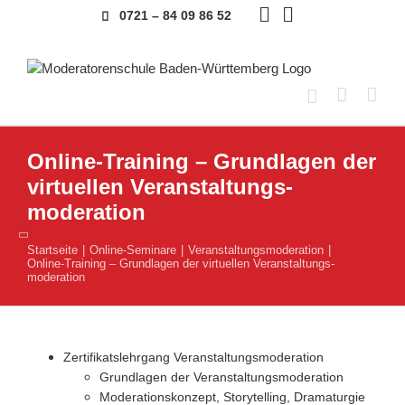
Skip
0721 – 84 09 86 52
to
content
Online-Training – Grundlagen der
virtuellen Veranstaltungs­
moderation
Startseite
Online-Seminare
Veranstaltungsmoderation
Online-Training – Grundlagen der virtuellen Veranstaltungs­
moderation
Zertifikatslehrgang Veranstaltungsmoderation
Grundlagen der Veranstaltungsmoderation
Moderationskonzept, Storytelling, Dramaturgie