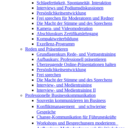
Schlagfertigkeit, Spontaneität, Interaktion
Interviews und Podiumsdiskussionen
Persönlichkeitsentwicklung
Frei sprechen für Moderatoren und Redner
Die Macht der Stimme und des Sprechens
Kamera- und Videomoderation
Abschlusskurs Zertifikatslehrgang
Kompaktweiterbildung
Exzellenz-Programm
Reden und Präsentieren
Grundlagenkurs Rede- und Vortragstraining
Aufbaukurs: Professionell präsentieren
Überzeugende Online-Präsentationen halten
Persönlichkeitsentwicklung
Frei sprechen
Die Macht der Stimme und des Sprechens
Interview- und Medientraining
Interview- und Medientraining II
Professionelle Businesskommunikation
Souverän kommunizieren im Business
Konfliktmanagement und schwierige
Gespräche
Change-Kommunikation für Führungskräfte
Workshops und Besprechungen moderieren