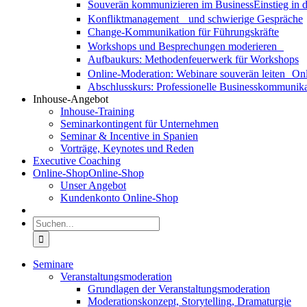
Souverän kommunizieren im Business
Einstieg in
Konfliktmanagement und schwierige Gespräche
Change-Kommunikation für Führungskräfte
Workshops und Besprechungen moderieren
Aufbaukurs: Methodenfeuerwerk für Workshops
Online-Moderation: Webinare souverän leiten
Onl
Abschlusskurs: Professionelle Businesskommunika
Inhouse-Angebot
Inhouse-Training
Seminarkontingent für Unternehmen
Seminar & Incentive in Spanien
Vorträge, Keynotes und Reden
Executive Coaching
Online-Shop
Online-Shop
Unser Angebot
Kundenkonto Online-Shop
Suche
nach:
Seminare
Veranstaltungsmoderation
Grundlagen der Veranstaltungsmoderation
Moderationskonzept, Storytelling, Dramaturgie