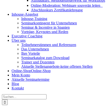
Aufbaukurs: Methodenfeuerwerk für Workshops
Online-Moderation: Webinare souverän leiten
Abschlusskurs Zertifikatslehrgang
Inhouse-Angebot
Inhouse-Training
Seminarkontingent für Unternehmen
Seminar & Incentive in Spanien
Vorträge, Keynotes und Reden
Executive Coaching
Über uns
Teilnehmerstimmen und Referenzen
Das Unternehmen
Ihre Vorteile
Seminarkatalog zum Download
Trainer und Dozenten
Aktuelle Stellenangebote-keine offenen Stellen
Online-Shop
Online-Shop
Mein Konto
Aktuelle Seminartermine
Blog
Kontakt
Suche
nach: