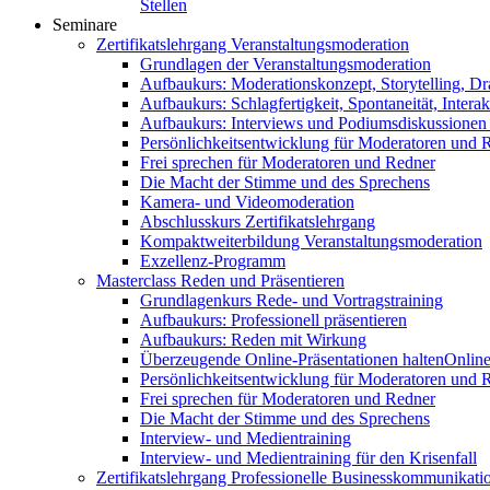
Stellen
Seminare
Zertifikatslehrgang Veranstaltungsmoderation
Grundlagen der Veranstaltungsmoderation
Aufbaukurs: Moderationskonzept, Storytelling, Dr
Aufbaukurs: Schlagfertigkeit, Spontaneität, Interak
Aufbaukurs: Interviews und Podiumsdiskussionen
Persönlichkeitsentwicklung für Moderatoren und 
Frei sprechen für Moderatoren und Redner
Die Macht der Stimme und des Sprechens
Kamera- und Videomoderation
Abschlusskurs Zertifikatslehrgang
Kompaktweiterbildung Veranstaltungsmoderation
Exzellenz-Programm
Masterclass Reden und Präsentieren
Grundlagenkurs Rede- und Vortragstraining
Aufbaukurs: Professionell präsentieren
Aufbaukurs: Reden mit Wirkung
Überzeugende Online-Präsentationen halten
Online
Persönlichkeitsentwicklung für Moderatoren und 
Frei sprechen für Moderatoren und Redner
Die Macht der Stimme und des Sprechens
Interview- und Medientraining
Interview- und Medientraining für den Krisenfall
Zertifikatslehrgang Professionelle Businesskommunikati