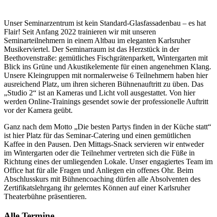
Unser Seminarzentrum ist kein Standard-Glasfassadenbau – es hat
Flair! Seit Anfang 2022 trainieren wir mit unseren
Seminarteilnehmern in einem Altbau im eleganten Karlsruher
Musikerviertel. Der Seminarraum ist das Herzstück in der
Beethovenstraße: gemütliches Fischgrätenparkett, Wintergarten mit
Blick ins Grüne und Akustikelemente für einen angenehmen Klang.
Unsere Kleingruppen mit normalerweise 6 Teilnehmern haben hier
ausreichend Platz, um ihren sicheren Bühnenauftritt zu üben. Das
„Studio 2“ ist an Kameras und Licht voll ausgestattet. Von hier
werden Online-Trainings gesendet sowie der professionelle Auftritt
vor der Kamera geübt.
Ganz nach dem Motto „Die besten Partys finden in der Küche statt“
ist hier Platz für das Seminar-Catering und einen gemütlichen
Kaffee in den Pausen. Den Mittags-Snack servieren wir entweder
im Wintergarten oder die Teilnehmer vertreten sich die Füße in
Richtung eines der umliegenden Lokale. Unser engagiertes Team im
Office hat für alle Fragen und Anliegen ein offenes Ohr. Beim
Abschlusskurs mit Bühnencoaching dürfen alle Absolventen des
Zertifikatslehrgang ihr gelerntes Können auf einer Karlsruher
Theaterbühne präsentieren.
Alle Termine