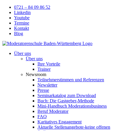
Skip
0721 – 84 09 86 52
to
Linkedin
content
Youtube
Termine
Kontakt
Blog
Über uns
Über uns
Ihre Vorteile
Trainer
Newsroom
Teilnehmerstimmen und Referenzen
Newsletter
Presse
Seminarkatalog zum Download
Buch: Die Gastgeber-Methode
Mini-Handbuch Moderationsbusiness
Beruf Moderator
FAQ
Karitatives Engagement
Aktuelle Stellenangebote-keine offenen