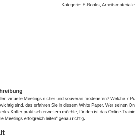
Kategorie:
E-Books, Arbeitsmaterial
virtuelle
Meetings
erfolgreich
leiten
Menge
hreibung
llen virtuelle Meetings sicher und souverän moderieren? Welche 7 P
r wichtig sind, das erfahren Sie in diesem White Paper. Wer seinen On
rks-Koffer praktisch erweitern möchte, für den ist das Online-Traini
lle Meetings erfolgreich leiten
” genau richtig.
lt