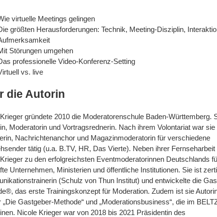
Wie virtuelle Meetings gelingen
Die größten Herausforderungen: Technik, Meeting-Disziplin, Interaktio
Aufmerksamkeit
Mit Störungen umgehen
Das professionelle Video-Konferenz-Setting
Virtuell vs. live
 die Autorin
 Krieger gründete 2010 die Moderatorenschule Baden-Württemberg. Si
rin, Moderatorin und Vortragsrednerin. Nach ihrem Volontariat war sie 
erin, Nachrichtenanchor und Magazinmoderatorin für verschiedene
hsender tätig (u.a. B.TV, HR, Das Vierte). Neben ihrer Fernseharbeit
 Krieger zu den erfolgreichsten Eventmoderatorinnen Deutschlands fü
e Unternehmen, Ministerien und öffentliche Institutionen. Sie ist zertif
ikationstrainerin (Schulz von Thun Institut) und entwickelte die G
e®, das erste Trainingskonzept für Moderation. Zudem ist sie Autori
 „Die Gastgeber-Methode“ und „Moderationsbusiness“, die im BELTZ
inen. Nicole Krieger war von 2018 bis 2021 Präsidentin des