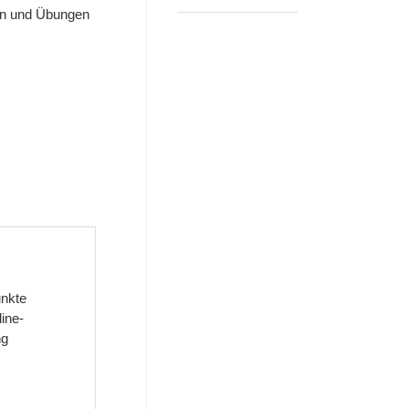
ien und Übungen
unkte
line-
ng