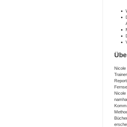
Über
Nicole
Traine
Report
Fernse
Nicole
namhaft
Kommun
Method
Bücher
ersche