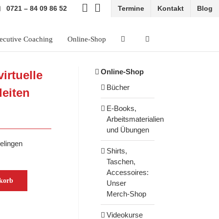
0721 – 84 09 86 52
Termine
Kontakt
Blog
ecutive Coaching
Online-Shop
Online-Shop
irtuelle
Bücher
leiten
E-Books,
Arbeitsmaterialien
und Übungen
gelingen
Shirts,
Taschen,
Accessoires:
korb
Unser
Merch-Shop
Videokurse