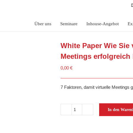
Über uns
Seminare
Inhouse-Angebot
Ex
White Paper Wie Sie v
Meetings erfolgreich 
0,00
€
7 Faktoren, damit virtuelle Meetings 
In den Waren
White
Paper
Wie
Sie