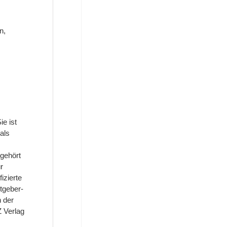
n,
e ist
als
 gehört
r
izierte
astgeber-
n der
 Verlag