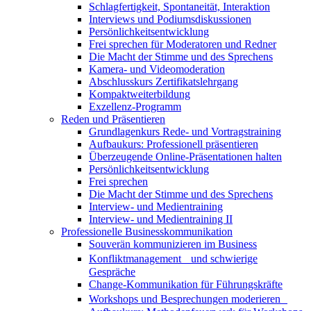
Schlagfertigkeit, Spontaneität, Interaktion
Interviews und Podiumsdiskussionen
Persönlichkeitsentwicklung
Frei sprechen für Moderatoren und Redner
Die Macht der Stimme und des Sprechens
Kamera- und Videomoderation
Abschlusskurs Zertifikatslehrgang
Kompaktweiterbildung
Exzellenz-Programm
Reden und Präsentieren
Grundlagenkurs Rede- und Vortragstraining
Aufbaukurs: Professionell präsentieren
Überzeugende Online-Präsentationen halten
Persönlichkeitsentwicklung
Frei sprechen
Die Macht der Stimme und des Sprechens
Interview- und Medientraining
Interview- und Medientraining II
Professionelle Businesskommunikation
Souverän kommunizieren im Business
Konfliktmanagement und schwierige
Gespräche
Change-Kommunikation für Führungskräfte
Workshops und Besprechungen moderieren