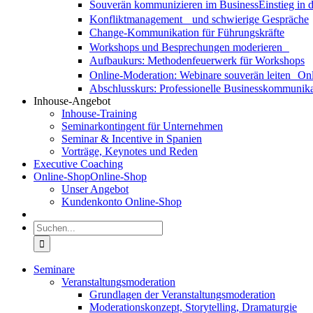
Souverän kommunizieren im Business
Einstieg in
Konfliktmanagement und schwierige Gespräche
Change-Kommunikation für Führungskräfte
Workshops und Besprechungen moderieren
Aufbaukurs: Methodenfeuerwerk für Workshops
Online-Moderation: Webinare souverän leiten
Onl
Abschlusskurs: Professionelle Businesskommunika
Inhouse-Angebot
Inhouse-Training
Seminarkontingent für Unternehmen
Seminar & Incentive in Spanien
Vorträge, Keynotes und Reden
Executive Coaching
Online-Shop
Online-Shop
Unser Angebot
Kundenkonto Online-Shop
Suche
nach:
Seminare
Veranstaltungsmoderation
Grundlagen der Veranstaltungsmoderation
Moderationskonzept, Storytelling, Dramaturgie