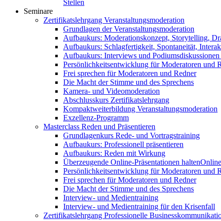
Stellen
Seminare
Zertifikatslehrgang Veranstaltungsmoderation
Grundlagen der Veranstaltungsmoderation
Aufbaukurs: Moderationskonzept, Storytelling, Dr
Aufbaukurs: Schlagfertigkeit, Spontaneität, Interak
Aufbaukurs: Interviews und Podiumsdiskussionen
Persönlichkeitsentwicklung für Moderatoren und 
Frei sprechen für Moderatoren und Redner
Die Macht der Stimme und des Sprechens
Kamera- und Videomoderation
Abschlusskurs Zertifikatslehrgang
Kompaktweiterbildung Veranstaltungsmoderation
Exzellenz-Programm
Masterclass Reden und Präsentieren
Grundlagenkurs Rede- und Vortragstraining
Aufbaukurs: Professionell präsentieren
Aufbaukurs: Reden mit Wirkung
Überzeugende Online-Präsentationen halten
Online
Persönlichkeitsentwicklung für Moderatoren und 
Frei sprechen für Moderatoren und Redner
Die Macht der Stimme und des Sprechens
Interview- und Medientraining
Interview- und Medientraining für den Krisenfall
Zertifikatslehrgang Professionelle Businesskommunikati