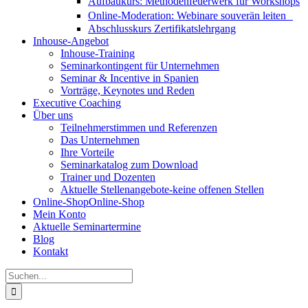
Aufbaukurs: Methodenfeuerwerk für Workshops
Online-Moderation: Webinare souverän leiten
Abschlusskurs Zertifikatslehrgang
Inhouse-Angebot
Inhouse-Training
Seminarkontingent für Unternehmen
Seminar & Incentive in Spanien
Vorträge, Keynotes und Reden
Executive Coaching
Über uns
Teilnehmerstimmen und Referenzen
Das Unternehmen
Ihre Vorteile
Seminarkatalog zum Download
Trainer und Dozenten
Aktuelle Stellenangebote-keine offenen Stellen
Online-Shop
Online-Shop
Mein Konto
Aktuelle Seminartermine
Blog
Kontakt
Suche
nach: