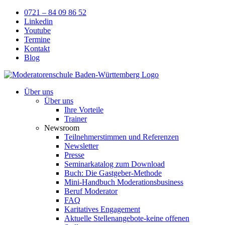
Skip
0721 – 84 09 86 52
to
Linkedin
content
Youtube
Termine
Kontakt
Blog
Über uns
Über uns
Ihre Vorteile
Trainer
Newsroom
Teilnehmerstimmen und Referenzen
Newsletter
Presse
Seminarkatalog zum Download
Buch: Die Gastgeber-Methode
Mini-Handbuch Moderationsbusiness
Beruf Moderator
FAQ
Karitatives Engagement
Aktuelle Stellenangebote-keine offenen