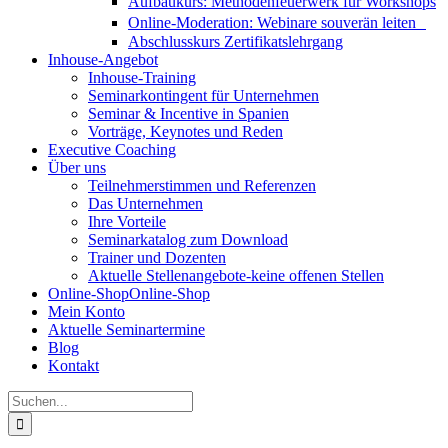
Aufbaukurs: Methodenfeuerwerk für Workshops
Online-Moderation: Webinare souverän leiten
Abschlusskurs Zertifikatslehrgang
Inhouse-Angebot
Inhouse-Training
Seminarkontingent für Unternehmen
Seminar & Incentive in Spanien
Vorträge, Keynotes und Reden
Executive Coaching
Über uns
Teilnehmerstimmen und Referenzen
Das Unternehmen
Ihre Vorteile
Seminarkatalog zum Download
Trainer und Dozenten
Aktuelle Stellenangebote-keine offenen Stellen
Online-Shop
Online-Shop
Mein Konto
Aktuelle Seminartermine
Blog
Kontakt
Suche
nach: