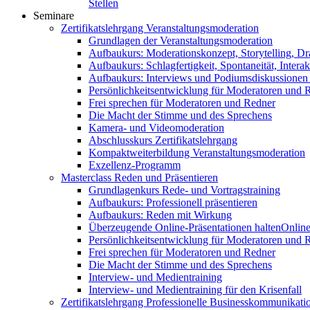
Stellen
Seminare
Zertifikatslehrgang Veranstaltungsmoderation
Grundlagen der Veranstaltungsmoderation
Aufbaukurs: Moderationskonzept, Storytelling, Dr
Aufbaukurs: Schlagfertigkeit, Spontaneität, Interak
Aufbaukurs: Interviews und Podiumsdiskussionen
Persönlichkeitsentwicklung für Moderatoren und 
Frei sprechen für Moderatoren und Redner
Die Macht der Stimme und des Sprechens
Kamera- und Videomoderation
Abschlusskurs Zertifikatslehrgang
Kompaktweiterbildung Veranstaltungsmoderation
Exzellenz-Programm
Masterclass Reden und Präsentieren
Grundlagenkurs Rede- und Vortragstraining
Aufbaukurs: Professionell präsentieren
Aufbaukurs: Reden mit Wirkung
Überzeugende Online-Präsentationen halten
Online
Persönlichkeitsentwicklung für Moderatoren und 
Frei sprechen für Moderatoren und Redner
Die Macht der Stimme und des Sprechens
Interview- und Medientraining
Interview- und Medientraining für den Krisenfall
Zertifikatslehrgang Professionelle Businesskommunikati