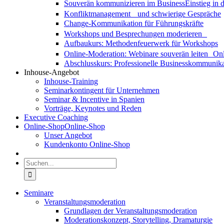
Souverän kommunizieren im Business
Einstieg in
Konfliktmanagement und schwierige Gespräche
Change-Kommunikation für Führungskräfte
Workshops und Besprechungen moderieren
Aufbaukurs: Methodenfeuerwerk für Workshops
Online-Moderation: Webinare souverän leiten
Onl
Abschlusskurs: Professionelle Businesskommunika
Inhouse-Angebot
Inhouse-Training
Seminarkontingent für Unternehmen
Seminar & Incentive in Spanien
Vorträge, Keynotes und Reden
Executive Coaching
Online-Shop
Online-Shop
Unser Angebot
Kundenkonto Online-Shop
Suche
nach:
Seminare
Veranstaltungsmoderation
Grundlagen der Veranstaltungsmoderation
Moderationskonzept, Storytelling, Dramaturgie