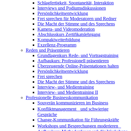
Schlagfertigkeit, Spontaneität, Interaktion
Interviews und Podiumsdiskussionen
Persönlichkeitsentwicklung
Frei sprechen für Moderatoren und Redner
Die Macht der Stimme und des Sprechens
Kamera- und Videomoderation
Abschlusskurs Zertifikatslehrgang
Kompaktweiterbildung
Exzellenz-Programm
Reden und Präsentieren
Grundlagenkurs Rede- und Vortragstraining
Aufbaukurs: Professionell präsentieren
Überzeugende Online-Präsentationen halten
Persönlichkeitsentwicklung
Frei sprechen
Die Macht der Stimme und des Sprechens
Interview- und Medientraining
Interview- und Medientraining II
Professionelle Businesskommunikation
Souverän kommunizieren im Business
Konfliktmanagement und schwierige
Gespräche
Change-Kommunikation für Führungskräfte
Workshops und Besprechungen moderieren