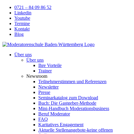
Skip
0721 – 84 09 86 52
to
Linkedin
content
Youtube
Termine
Kontakt
Blog
Über uns
Über uns
Ihre Vorteile
Trainer
Newsroom
Teilnehmerstimmen und Referenzen
Newsletter
Presse
Seminarkatalog zum Download
Buch: Die Gastgeber-Methode
Mini-Handbuch Moderationsbusiness
Beruf Moderator
FAQ
Karitatives Engagement
Aktuelle Stellenangebote-keine offenen