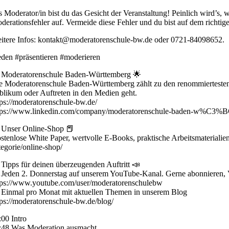
s Moderator/in bist du das Gesicht der Veranstaltung! Peinlich wird’s, w
derationsfehler auf. Vermeide diese Fehler und du bist auf dem richt
itere Infos: kontakt@moderatorenschule-bw.de oder 0721-84098652.
eden #präsentieren #moderieren
 Moderatorenschule Baden-Württemberg 🌟
e Moderatorenschule Baden-Württemberg zählt zu den renommiertesten 
blikum oder Auftreten in den Medien geht.
tps://moderatorenschule-bw.de/
tps://www.linkedin.com/company/moderatorenschule-baden-w%C3%BC
 Unser Online-Shop 📕
stenlose White Paper, wertvolle E-Books, praktische Arbeitsmaterialien
tegorie/online-shop/
 Tipps für deinen überzeugenden Auftritt 📣
 Jeden 2. Donnerstag auf unserem YouTube-Kanal. Gerne abonnieren, V
tps://www.youtube.com/user/moderatorenschulebw
 Einmal pro Monat mit aktuellen Themen in unserem Blog
tps://moderatorenschule-bw.de/blog/
:00 Intro
:48 Was Moderation ausmacht