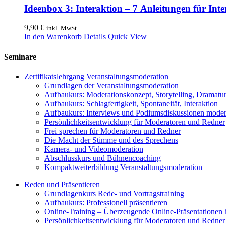
Ideenbox 3: Interaktion – 7 Anleitungen für In
9,90
€
inkl. MwSt.
In den Warenkorb
Details
Quick View
Seminare
Zertifikatslehrgang Veranstaltungsmoderation
Grundlagen der Veranstaltungsmoderation
Aufbaukurs: Moderationskonzept, Storytelling, Dramatur
Aufbaukurs: Schlagfertigkeit, Spontaneität, Interaktion
Aufbaukurs: Interviews und Podiumsdiskussionen moder
Persönlichkeitsentwicklung für Moderatoren und Redner
Frei sprechen für Moderatoren und Redner
Die Macht der Stimme und des Sprechens
Kamera- und Videomoderation
Abschlusskurs und Bühnencoaching
Kompaktweiterbildung Veranstaltungsmoderation
Reden und Präsentieren
Grundlagenkurs Rede- und Vortragstraining
Aufbaukurs: Professionell präsentieren
Online-Training – Überzeugende Online-Präsentationen 
Persönlichkeitsentwicklung für Moderatoren und Redner