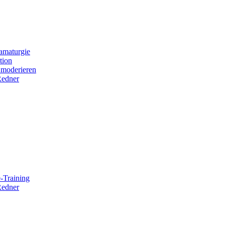
amaturgie
tion
 moderieren
Redner
-Training
Redner