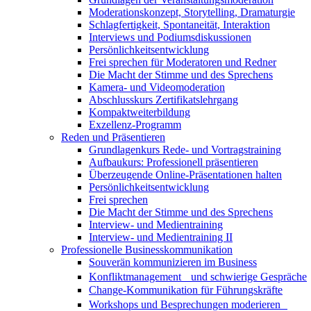
Moderationskonzept, Storytelling, Dramaturgie
Schlagfertigkeit, Spontaneität, Interaktion
Interviews und Podiumsdiskussionen
Persönlichkeitsentwicklung
Frei sprechen für Moderatoren und Redner
Die Macht der Stimme und des Sprechens
Kamera- und Videomoderation
Abschlusskurs Zertifikatslehrgang
Kompaktweiterbildung
Exzellenz-Programm
Reden und Präsentieren
Grundlagenkurs Rede- und Vortragstraining
Aufbaukurs: Professionell präsentieren
Überzeugende Online-Präsentationen halten
Persönlichkeitsentwicklung
Frei sprechen
Die Macht der Stimme und des Sprechens
Interview- und Medientraining
Interview- und Medientraining II
Professionelle Businesskommunikation
Souverän kommunizieren im Business
Konfliktmanagement und schwierige Gespräche
Change-Kommunikation für Führungskräfte
Workshops und Besprechungen moderieren