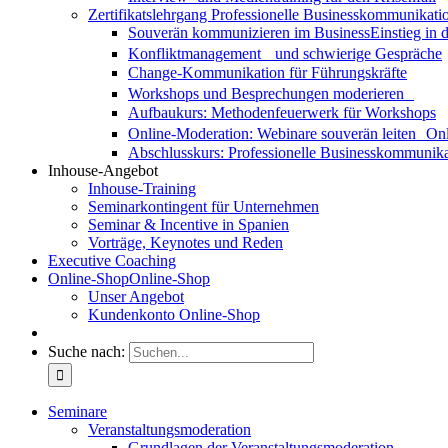
Zertifikatslehrgang Professionelle Businesskommunikati
Souverän kommunizieren im Business
Einstieg in
Konfliktmanagement und schwierige Gespräche
Change-Kommunikation für Führungskräfte
Workshops und Besprechungen moderieren
Aufbaukurs: Methodenfeuerwerk für Workshops
Online-Moderation: Webinare souverän leiten
Onl
Abschlusskurs: Professionelle Businesskommunika
Inhouse-Angebot
Inhouse-Training
Seminarkontingent für Unternehmen
Seminar & Incentive in Spanien
Vorträge, Keynotes und Reden
Executive Coaching
Online-Shop
Online-Shop
Unser Angebot
Kundenkonto Online-Shop
Suche nach:
Seminare
Veranstaltungsmoderation
Grundlagen der Veranstaltungsmoderation