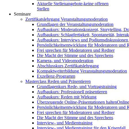
Aktuelle Stellenangebote-keine offenen
Stellen
Seminare
Zertifikatslehrgang Veranstaltungsmoderation
Grundlagen der Veranstaltungsmoderation
Aufbaukurs: Moderationskonzept, Storytelling, Dr
Aufbaukurs: Schlagfertigkeit, Spontaneität, Interak
Aufbaukurs: Interviews und Podiumsdiskussionen
Persönlichkeitsentwicklung für Moderatoren und 
Frei sprechen für Moderatoren und Redner
Die Macht der Stimme und des Sprechens
Kamera- und Videomoderation
Abschlusskurs Zertifikatslehrgang
Kompaktweiterbildung Veranstaltungsmoderation
Exzellenz-Programm
Masterclass Reden und Präsentieren
Grundlagenkurs Rede- und Vortragstraining
Aufbaukurs: Professionell präsentieren
Aufbaukurs: Reden mit Wirkung
Überzeugende Online-Präsentationen halten
Online
Persönlichkeitsentwicklung für Moderatoren und 
Frei sprechen für Moderatoren und Redner
Die Macht der Stimme und des Sprechens
Interview- und Medientraining
Interview- und Medientraining für den Krisenfall