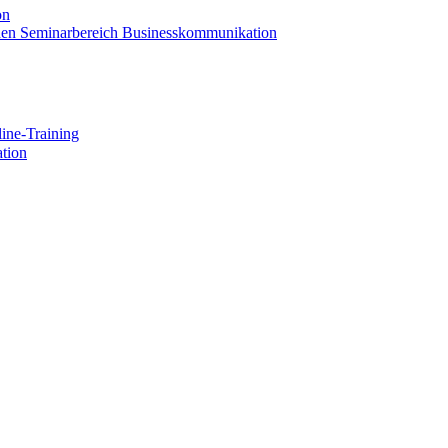
on
 den Seminarbereich Businesskommunikation
ine-Training
tion