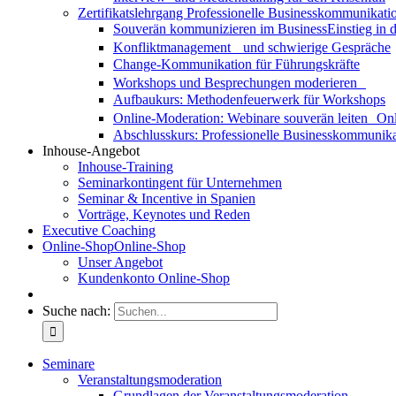
Zertifikatslehrgang Professionelle Businesskommunikati
Souverän kommunizieren im Business
Einstieg in
Konfliktmanagement und schwierige Gespräche
Change-Kommunikation für Führungskräfte
Workshops und Besprechungen moderieren
Aufbaukurs: Methodenfeuerwerk für Workshops
Online-Moderation: Webinare souverän leiten
Onl
Abschlusskurs: Professionelle Businesskommunika
Inhouse-Angebot
Inhouse-Training
Seminarkontingent für Unternehmen
Seminar & Incentive in Spanien
Vorträge, Keynotes und Reden
Executive Coaching
Online-Shop
Online-Shop
Unser Angebot
Kundenkonto Online-Shop
Suche nach:
Seminare
Veranstaltungsmoderation
Grundlagen der Veranstaltungsmoderation