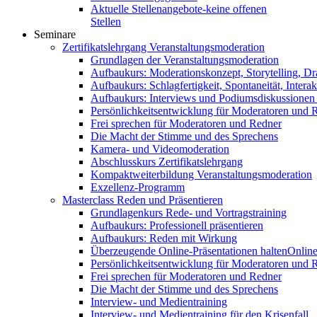
Aktuelle Stellenangebote-keine offenen
Stellen
Seminare
Zertifikatslehrgang Veranstaltungsmoderation
Grundlagen der Veranstaltungsmoderation
Aufbaukurs: Moderationskonzept, Storytelling, Dr
Aufbaukurs: Schlagfertigkeit, Spontaneität, Interak
Aufbaukurs: Interviews und Podiumsdiskussionen
Persönlichkeitsentwicklung für Moderatoren und 
Frei sprechen für Moderatoren und Redner
Die Macht der Stimme und des Sprechens
Kamera- und Videomoderation
Abschlusskurs Zertifikatslehrgang
Kompaktweiterbildung Veranstaltungsmoderation
Exzellenz-Programm
Masterclass Reden und Präsentieren
Grundlagenkurs Rede- und Vortragstraining
Aufbaukurs: Professionell präsentieren
Aufbaukurs: Reden mit Wirkung
Überzeugende Online-Präsentationen halten
Online
Persönlichkeitsentwicklung für Moderatoren und 
Frei sprechen für Moderatoren und Redner
Die Macht der Stimme und des Sprechens
Interview- und Medientraining
Interview- und Medientraining für den Krisenfall