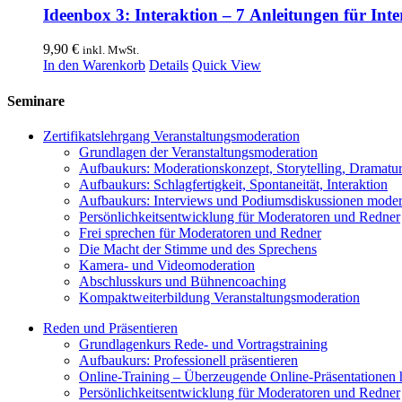
Ideenbox 3: Interaktion – 7 Anleitungen für In
9,90
€
inkl. MwSt.
In den Warenkorb
Details
Quick View
Seminare
Zertifikatslehrgang Veranstaltungsmoderation
Grundlagen der Veranstaltungsmoderation
Aufbaukurs: Moderationskonzept, Storytelling, Dramatur
Aufbaukurs: Schlagfertigkeit, Spontaneität, Interaktion
Aufbaukurs: Interviews und Podiumsdiskussionen moder
Persönlichkeitsentwicklung für Moderatoren und Redner
Frei sprechen für Moderatoren und Redner
Die Macht der Stimme und des Sprechens
Kamera- und Videomoderation
Abschlusskurs und Bühnencoaching
Kompaktweiterbildung Veranstaltungsmoderation
Reden und Präsentieren
Grundlagenkurs Rede- und Vortragstraining
Aufbaukurs: Professionell präsentieren
Online-Training – Überzeugende Online-Präsentationen 
Persönlichkeitsentwicklung für Moderatoren und Redner