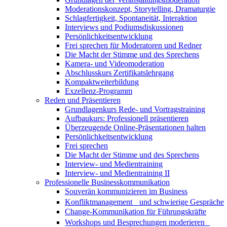
Moderationskonzept, Storytelling, Dramaturgie
Schlagfertigkeit, Spontaneität, Interaktion
Interviews und Podiumsdiskussionen
Persönlichkeitsentwicklung
Frei sprechen für Moderatoren und Redner
Die Macht der Stimme und des Sprechens
Kamera- und Videomoderation
Abschlusskurs Zertifikatslehrgang
Kompaktweiterbildung
Exzellenz-Programm
Reden und Präsentieren
Grundlagenkurs Rede- und Vortragstraining
Aufbaukurs: Professionell präsentieren
Überzeugende Online-Präsentationen halten
Persönlichkeitsentwicklung
Frei sprechen
Die Macht der Stimme und des Sprechens
Interview- und Medientraining
Interview- und Medientraining II
Professionelle Businesskommunikation
Souverän kommunizieren im Business
Konfliktmanagement und schwierige Gespräche
Change-Kommunikation für Führungskräfte
Workshops und Besprechungen moderieren