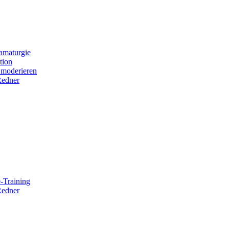
amaturgie
tion
 moderieren
Redner
-Training
Redner