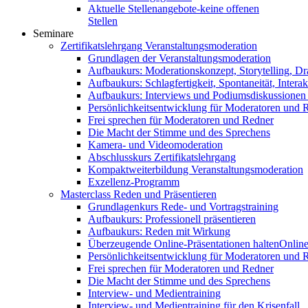
Aktuelle Stellenangebote-keine offenen
Stellen
Seminare
Zertifikatslehrgang Veranstaltungsmoderation
Grundlagen der Veranstaltungsmoderation
Aufbaukurs: Moderationskonzept, Storytelling, Dr
Aufbaukurs: Schlagfertigkeit, Spontaneität, Interak
Aufbaukurs: Interviews und Podiumsdiskussionen
Persönlichkeitsentwicklung für Moderatoren und 
Frei sprechen für Moderatoren und Redner
Die Macht der Stimme und des Sprechens
Kamera- und Videomoderation
Abschlusskurs Zertifikatslehrgang
Kompaktweiterbildung Veranstaltungsmoderation
Exzellenz-Programm
Masterclass Reden und Präsentieren
Grundlagenkurs Rede- und Vortragstraining
Aufbaukurs: Professionell präsentieren
Aufbaukurs: Reden mit Wirkung
Überzeugende Online-Präsentationen halten
Online
Persönlichkeitsentwicklung für Moderatoren und 
Frei sprechen für Moderatoren und Redner
Die Macht der Stimme und des Sprechens
Interview- und Medientraining
Interview- und Medientraining für den Krisenfall