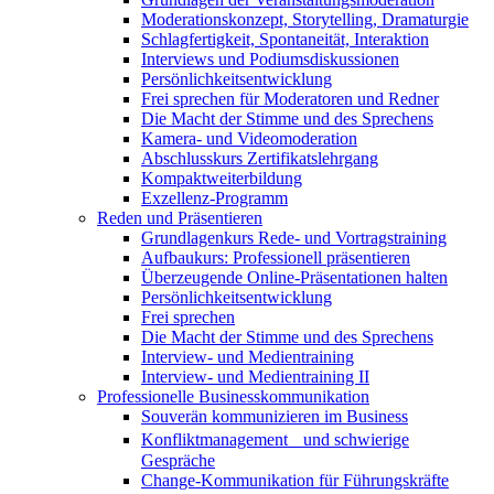
Moderationskonzept, Storytelling, Dramaturgie
Schlagfertigkeit, Spontaneität, Interaktion
Interviews und Podiumsdiskussionen
Persönlichkeitsentwicklung
Frei sprechen für Moderatoren und Redner
Die Macht der Stimme und des Sprechens
Kamera- und Videomoderation
Abschlusskurs Zertifikatslehrgang
Kompaktweiterbildung
Exzellenz-Programm
Reden und Präsentieren
Grundlagenkurs Rede- und Vortragstraining
Aufbaukurs: Professionell präsentieren
Überzeugende Online-Präsentationen halten
Persönlichkeitsentwicklung
Frei sprechen
Die Macht der Stimme und des Sprechens
Interview- und Medientraining
Interview- und Medientraining II
Professionelle Businesskommunikation
Souverän kommunizieren im Business
Konfliktmanagement und schwierige
Gespräche
Change-Kommunikation für Führungskräfte