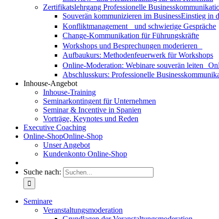
Zertifikatslehrgang Professionelle Businesskommunikati
Souverän kommunizieren im Business
Einstieg in
Konfliktmanagement und schwierige Gespräche
Change-Kommunikation für Führungskräfte
Workshops und Besprechungen moderieren
Aufbaukurs: Methodenfeuerwerk für Workshops
Online-Moderation: Webinare souverän leiten
Onl
Abschlusskurs: Professionelle Businesskommunika
Inhouse-Angebot
Inhouse-Training
Seminarkontingent für Unternehmen
Seminar & Incentive in Spanien
Vorträge, Keynotes und Reden
Executive Coaching
Online-Shop
Online-Shop
Unser Angebot
Kundenkonto Online-Shop
Suche nach:
Seminare
Veranstaltungsmoderation
Grundlagen der Veranstaltungsmoderation