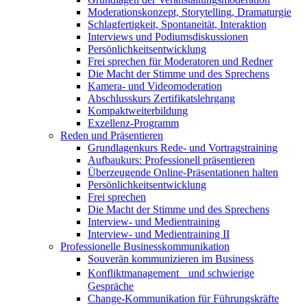
Moderationskonzept, Storytelling, Dramaturgie
Schlagfertigkeit, Spontaneität, Interaktion
Interviews und Podiumsdiskussionen
Persönlichkeitsentwicklung
Frei sprechen für Moderatoren und Redner
Die Macht der Stimme und des Sprechens
Kamera- und Videomoderation
Abschlusskurs Zertifikatslehrgang
Kompaktweiterbildung
Exzellenz-Programm
Reden und Präsentieren
Grundlagenkurs Rede- und Vortragstraining
Aufbaukurs: Professionell präsentieren
Überzeugende Online-Präsentationen halten
Persönlichkeitsentwicklung
Frei sprechen
Die Macht der Stimme und des Sprechens
Interview- und Medientraining
Interview- und Medientraining II
Professionelle Businesskommunikation
Souverän kommunizieren im Business
Konfliktmanagement und schwierige
Gespräche
Change-Kommunikation für Führungskräfte