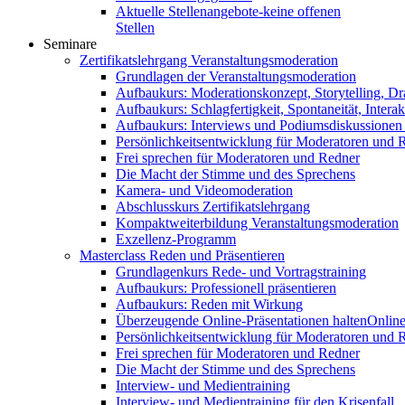
Aktuelle Stellenangebote-keine offenen
Stellen
Seminare
Zertifikatslehrgang Veranstaltungsmoderation
Grundlagen der Veranstaltungsmoderation
Aufbaukurs: Moderationskonzept, Storytelling, Dr
Aufbaukurs: Schlagfertigkeit, Spontaneität, Interak
Aufbaukurs: Interviews und Podiumsdiskussionen
Persönlichkeitsentwicklung für Moderatoren und 
Frei sprechen für Moderatoren und Redner
Die Macht der Stimme und des Sprechens
Kamera- und Videomoderation
Abschlusskurs Zertifikatslehrgang
Kompaktweiterbildung Veranstaltungsmoderation
Exzellenz-Programm
Masterclass Reden und Präsentieren
Grundlagenkurs Rede- und Vortragstraining
Aufbaukurs: Professionell präsentieren
Aufbaukurs: Reden mit Wirkung
Überzeugende Online-Präsentationen halten
Online
Persönlichkeitsentwicklung für Moderatoren und 
Frei sprechen für Moderatoren und Redner
Die Macht der Stimme und des Sprechens
Interview- und Medientraining
Interview- und Medientraining für den Krisenfall