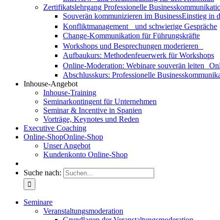
Zertifikatslehrgang Professionelle Businesskommunikati
Souverän kommunizieren im Business
Einstieg in
Konfliktmanagement und schwierige Gespräche
Change-Kommunikation für Führungskräfte
Workshops und Besprechungen moderieren
Aufbaukurs: Methodenfeuerwerk für Workshops
Online-Moderation: Webinare souverän leiten
Onl
Abschlusskurs: Professionelle Businesskommunika
Inhouse-Angebot
Inhouse-Training
Seminarkontingent für Unternehmen
Seminar & Incentive in Spanien
Vorträge, Keynotes und Reden
Executive Coaching
Online-Shop
Online-Shop
Unser Angebot
Kundenkonto Online-Shop
Suche nach:
Seminare
Veranstaltungsmoderation
Grundlagen der Veranstaltungsmoderation