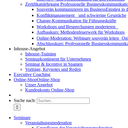
Zertifikatslehrgang Professionelle Businesskommunikati
Souverän kommunizieren im Business
Einstieg in
Konfliktmanagement und schwierige Gespräche
Change-Kommunikation für Führungskräfte
Workshops und Besprechungen moderieren
Aufbaukurs: Methodenfeuerwerk für Workshops
Online-Moderation: Webinare souverän leiten
Onl
Abschlusskurs: Professionelle Businesskommunika
Inhouse-Angebot
Inhouse-Training
Seminarkontingent für Unternehmen
Seminar & Incentive in Spanien
Vorträge, Keynotes und Reden
Executive Coaching
Online-Shop
Online-Shop
Unser Angebot
Kundenkonto Online-Shop
Suche nach:
Seminare
Veranstaltungsmoderation
Grundlagen der Veranstaltungsmoderation