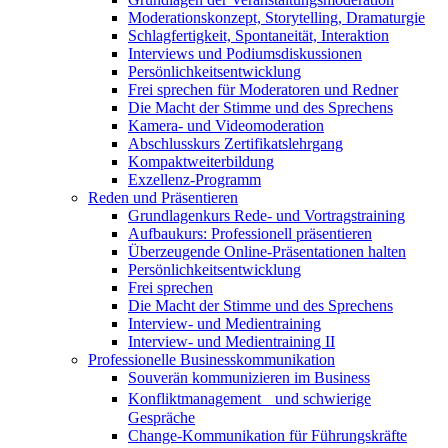
Moderationskonzept, Storytelling, Dramaturgie
Schlagfertigkeit, Spontaneität, Interaktion
Interviews und Podiumsdiskussionen
Persönlichkeitsentwicklung
Frei sprechen für Moderatoren und Redner
Die Macht der Stimme und des Sprechens
Kamera- und Videomoderation
Abschlusskurs Zertifikatslehrgang
Kompaktweiterbildung
Exzellenz-Programm
Reden und Präsentieren
Grundlagenkurs Rede- und Vortragstraining
Aufbaukurs: Professionell präsentieren
Überzeugende Online-Präsentationen halten
Persönlichkeitsentwicklung
Frei sprechen
Die Macht der Stimme und des Sprechens
Interview- und Medientraining
Interview- und Medientraining II
Professionelle Businesskommunikation
Souverän kommunizieren im Business
Konfliktmanagement und schwierige
Gespräche
Change-Kommunikation für Führungskräfte