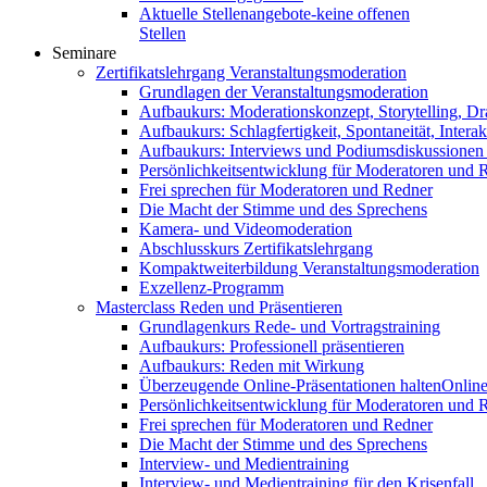
Aktuelle Stellenangebote-keine offenen
Stellen
Seminare
Zertifikatslehrgang Veranstaltungsmoderation
Grundlagen der Veranstaltungsmoderation
Aufbaukurs: Moderationskonzept, Storytelling, Dr
Aufbaukurs: Schlagfertigkeit, Spontaneität, Interak
Aufbaukurs: Interviews und Podiumsdiskussionen
Persönlichkeitsentwicklung für Moderatoren und 
Frei sprechen für Moderatoren und Redner
Die Macht der Stimme und des Sprechens
Kamera- und Videomoderation
Abschlusskurs Zertifikatslehrgang
Kompaktweiterbildung Veranstaltungsmoderation
Exzellenz-Programm
Masterclass Reden und Präsentieren
Grundlagenkurs Rede- und Vortragstraining
Aufbaukurs: Professionell präsentieren
Aufbaukurs: Reden mit Wirkung
Überzeugende Online-Präsentationen halten
Online
Persönlichkeitsentwicklung für Moderatoren und 
Frei sprechen für Moderatoren und Redner
Die Macht der Stimme und des Sprechens
Interview- und Medientraining
Interview- und Medientraining für den Krisenfall