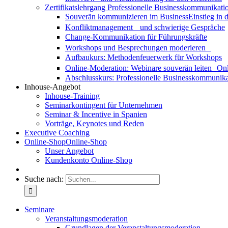
Zertifikatslehrgang Professionelle Businesskommunikati
Souverän kommunizieren im Business
Einstieg in
Konfliktmanagement und schwierige Gespräche
Change-Kommunikation für Führungskräfte
Workshops und Besprechungen moderieren
Aufbaukurs: Methodenfeuerwerk für Workshops
Online-Moderation: Webinare souverän leiten
Onl
Abschlusskurs: Professionelle Businesskommunika
Inhouse-Angebot
Inhouse-Training
Seminarkontingent für Unternehmen
Seminar & Incentive in Spanien
Vorträge, Keynotes und Reden
Executive Coaching
Online-Shop
Online-Shop
Unser Angebot
Kundenkonto Online-Shop
Suche nach:
Seminare
Veranstaltungsmoderation
Grundlagen der Veranstaltungsmoderation