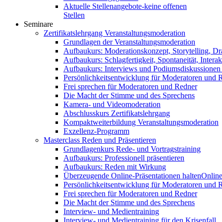
Aktuelle Stellenangebote-keine offenen
Stellen
Seminare
Zertifikatslehrgang Veranstaltungsmoderation
Grundlagen der Veranstaltungsmoderation
Aufbaukurs: Moderationskonzept, Storytelling, Dr
Aufbaukurs: Schlagfertigkeit, Spontaneität, Interak
Aufbaukurs: Interviews und Podiumsdiskussionen
Persönlichkeitsentwicklung für Moderatoren und 
Frei sprechen für Moderatoren und Redner
Die Macht der Stimme und des Sprechens
Kamera- und Videomoderation
Abschlusskurs Zertifikatslehrgang
Kompaktweiterbildung Veranstaltungsmoderation
Exzellenz-Programm
Masterclass Reden und Präsentieren
Grundlagenkurs Rede- und Vortragstraining
Aufbaukurs: Professionell präsentieren
Aufbaukurs: Reden mit Wirkung
Überzeugende Online-Präsentationen halten
Online
Persönlichkeitsentwicklung für Moderatoren und 
Frei sprechen für Moderatoren und Redner
Die Macht der Stimme und des Sprechens
Interview- und Medientraining
Interview- und Medientraining für den Krisenfall