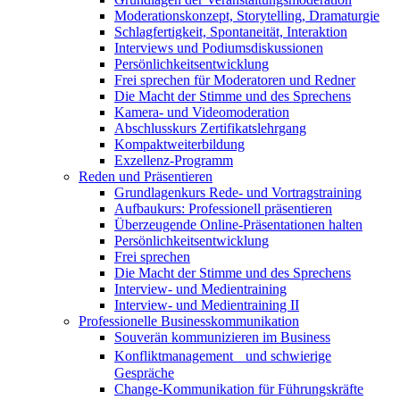
Moderationskonzept, Storytelling, Dramaturgie
Schlagfertigkeit, Spontaneität, Interaktion
Interviews und Podiumsdiskussionen
Persönlichkeitsentwicklung
Frei sprechen für Moderatoren und Redner
Die Macht der Stimme und des Sprechens
Kamera- und Videomoderation
Abschlusskurs Zertifikatslehrgang
Kompaktweiterbildung
Exzellenz-Programm
Reden und Präsentieren
Grundlagenkurs Rede- und Vortragstraining
Aufbaukurs: Professionell präsentieren
Überzeugende Online-Präsentationen halten
Persönlichkeitsentwicklung
Frei sprechen
Die Macht der Stimme und des Sprechens
Interview- und Medientraining
Interview- und Medientraining II
Professionelle Businesskommunikation
Souverän kommunizieren im Business
Konfliktmanagement und schwierige
Gespräche
Change-Kommunikation für Führungskräfte