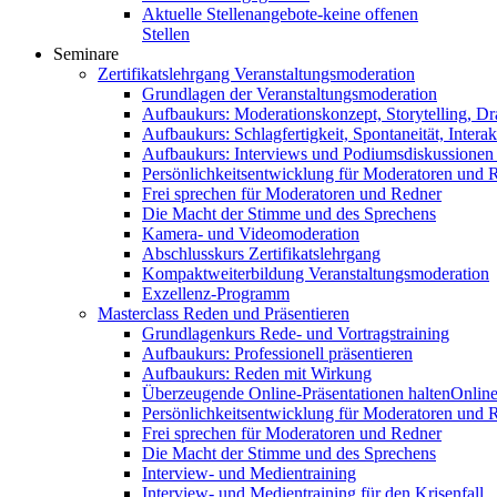
Aktuelle Stellenangebote-keine offenen
Stellen
Seminare
Zertifikatslehrgang Veranstaltungsmoderation
Grundlagen der Veranstaltungsmoderation
Aufbaukurs: Moderationskonzept, Storytelling, Dr
Aufbaukurs: Schlagfertigkeit, Spontaneität, Interak
Aufbaukurs: Interviews und Podiumsdiskussionen
Persönlichkeitsentwicklung für Moderatoren und 
Frei sprechen für Moderatoren und Redner
Die Macht der Stimme und des Sprechens
Kamera- und Videomoderation
Abschlusskurs Zertifikatslehrgang
Kompaktweiterbildung Veranstaltungsmoderation
Exzellenz-Programm
Masterclass Reden und Präsentieren
Grundlagenkurs Rede- und Vortragstraining
Aufbaukurs: Professionell präsentieren
Aufbaukurs: Reden mit Wirkung
Überzeugende Online-Präsentationen halten
Online
Persönlichkeitsentwicklung für Moderatoren und 
Frei sprechen für Moderatoren und Redner
Die Macht der Stimme und des Sprechens
Interview- und Medientraining
Interview- und Medientraining für den Krisenfall