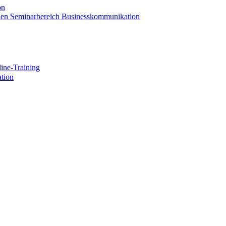
on
 den Seminarbereich Businesskommunikation
ine-Training
tion