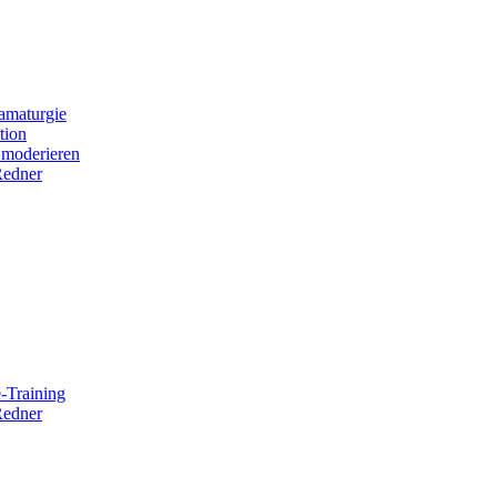
amaturgie
tion
 moderieren
Redner
-Training
Redner