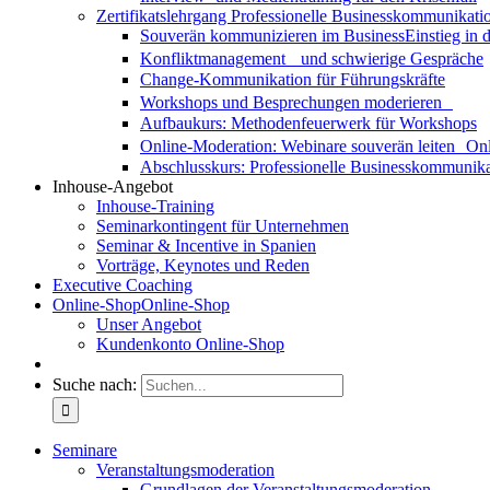
Zertifikatslehrgang Professionelle Businesskommunikati
Souverän kommunizieren im Business
Einstieg in
Konfliktmanagement und schwierige Gespräche
Change-Kommunikation für Führungskräfte
Workshops und Besprechungen moderieren
Aufbaukurs: Methodenfeuerwerk für Workshops
Online-Moderation: Webinare souverän leiten
Onl
Abschlusskurs: Professionelle Businesskommunika
Inhouse-Angebot
Inhouse-Training
Seminarkontingent für Unternehmen
Seminar & Incentive in Spanien
Vorträge, Keynotes und Reden
Executive Coaching
Online-Shop
Online-Shop
Unser Angebot
Kundenkonto Online-Shop
Suche nach:
Seminare
Veranstaltungsmoderation
Grundlagen der Veranstaltungsmoderation