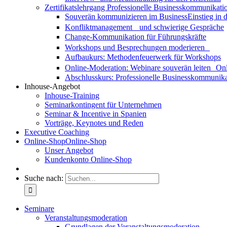
Zertifikatslehrgang Professionelle Businesskommunikati
Souverän kommunizieren im Business
Einstieg in
Konfliktmanagement und schwierige Gespräche
Change-Kommunikation für Führungskräfte
Workshops und Besprechungen moderieren
Aufbaukurs: Methodenfeuerwerk für Workshops
Online-Moderation: Webinare souverän leiten
Onl
Abschlusskurs: Professionelle Businesskommunika
Inhouse-Angebot
Inhouse-Training
Seminarkontingent für Unternehmen
Seminar & Incentive in Spanien
Vorträge, Keynotes und Reden
Executive Coaching
Online-Shop
Online-Shop
Unser Angebot
Kundenkonto Online-Shop
Suche nach:
Seminare
Veranstaltungsmoderation
Grundlagen der Veranstaltungsmoderation