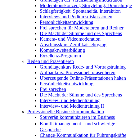
Moderationskonzept, Storytelling, Dramaturgie
Schlagfertigkeit, Spontaneität, Interaktion
Interviews und Podiumsdiskussionen
Persönlichkeitsentwicklung
Frei sprechen für Moderatoren und Redner
Die Macht der Stimme und des Sprechens
Kamera- und Videomoderation
Abschlusskurs Zertifikatslehrgang
Kompaktweiterbildung
Exzellenz-Programm
Reden und Präsentieren
Grundlagenkurs Rede- und Vortragstraining
Aufbaukurs: Professionell präsentieren
Überzeugende Online-Präsentationen halten
Persönlichkeitsentwicklung
Frei sprechen
Die Macht der Stimme und des Sprechens
Interview- und Medientraining
Interview- und Medientraining II
Professionelle Businesskommunikation
Souverän kommunizieren im Business
Konfliktmanagement und schwierige
Gespräche
Change-Kommunikation für Führungskräfte