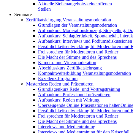
Aktuelle Stellenangebote-keine offenen
Stellen
Seminare
Zertifikatslehrgang Veranstaltungsmoderation
Grundlagen der Veranstaltungsmoderation
Aufbaukurs: Moderationskonzept, Storytelling, Dr
Aufbaukurs: Schlagfertigkeit, Spontaneität, Interak
Aufbaukurs: Interviews und Podiumsdiskussionen
Persönlichkeitsentwicklung für Moderatoren und 
Frei sprechen für Moderatoren und Redner
Die Macht der Stimme und des Sprechens
Kamera- und Videomoderation
Abschlusskurs Zertifikatslehrgang
Kompaktweiterbildung Veranstaltungsmoderation
Exzellenz-Programm
Masterclass Reden und Präsentieren
Grundlagenkurs Rede- und Vortragstraining
Aufbaukurs: Professionell präsentieren
Aufbaukurs: Reden mit Wirkung
Überzeugende Online-Präsentationen halten
Online
Persönlichkeitsentwicklung für Moderatoren und 
Frei sprechen für Moderatoren und Redner
Die Macht der Stimme und des Sprechens
Interview- und Medientraining
Interview- und Medientraining für den Krisenfall