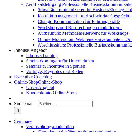
Zertifikatslehrgang Professionelle Businesskommunikati
Souverän kommunizieren im Business
Einstieg in
Konfliktmanagement und schwierige Gespräche
Change-Kommunikation für Führungskräfte
Workshops und Besprechungen moderieren
Aufbaukurs: Methodenfeuerwerk für Workshops
Online-Moderation: Webinare souverän leiten
Onl
Abschlusskurs: Professionelle Businesskommunika
Inhouse-Angebot
Inhouse-Training
Seminarkontingent für Unternehmen
Seminar & Incentive in Spanien
Vorträge, Keynotes und Reden
Executive Coaching
Online-Shop
Online-Shop
Unser Angebot
Kundenkonto Online-Shop
Suche nach:
Seminare
Veranstaltungsmoderation
Grundlagen der Veranstaltungsmoderation