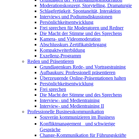
Moderationskonzept, Storytelling, Dramaturgie
Schlagfertigkeit, Spontaneität, Interaktion
Interviews und Podiumsdiskussionen
Persönlichkeitsentwicklung
Frei sprechen für Moderatoren und Redner
Die Macht der Stimme und des Sprechens
Kamera- und Videomoderation
Abschlusskurs Zertifikatslehrgang
Kompaktweiterbildung
Exzellenz-Programm
Reden und Präsentieren
Grundlagenkurs Rede- und Vortragstraining
Aufbaukurs: Professionell präsentieren
Überzeugende Online-Präsentationen halten
Persönlichkeitsentwicklung
Frei sprechen
Die Macht der Stimme und des Sprechens
Interview- und Medientraining
Interview- und Medientraining II
Professionelle Businesskommunikation
Souverän kommunizieren im Business
Konfliktmanagement und schwierige
Gespräche
Change-Kommunikation für Führungskräfte