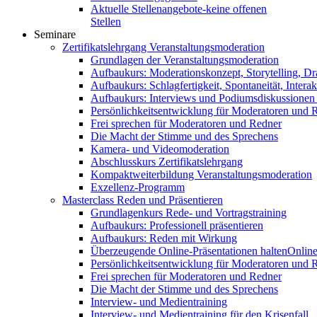
Aktuelle Stellenangebote-keine offenen
Stellen
Seminare
Zertifikatslehrgang Veranstaltungsmoderation
Grundlagen der Veranstaltungsmoderation
Aufbaukurs: Moderationskonzept, Storytelling, Dr
Aufbaukurs: Schlagfertigkeit, Spontaneität, Interak
Aufbaukurs: Interviews und Podiumsdiskussionen
Persönlichkeitsentwicklung für Moderatoren und 
Frei sprechen für Moderatoren und Redner
Die Macht der Stimme und des Sprechens
Kamera- und Videomoderation
Abschlusskurs Zertifikatslehrgang
Kompaktweiterbildung Veranstaltungsmoderation
Exzellenz-Programm
Masterclass Reden und Präsentieren
Grundlagenkurs Rede- und Vortragstraining
Aufbaukurs: Professionell präsentieren
Aufbaukurs: Reden mit Wirkung
Überzeugende Online-Präsentationen halten
Online
Persönlichkeitsentwicklung für Moderatoren und 
Frei sprechen für Moderatoren und Redner
Die Macht der Stimme und des Sprechens
Interview- und Medientraining
Interview- und Medientraining für den Krisenfall