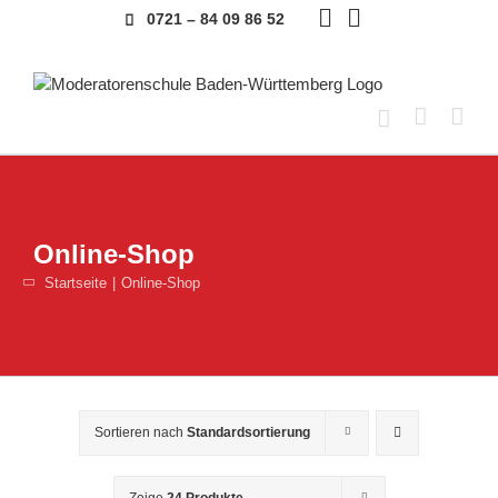
Skip
0721 – 84 09 86 52
to
content
Online-Shop
Startseite
Online-Shop
Sortieren nach
Standardsortierung