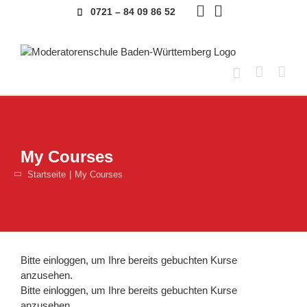
Skip
0721 – 84 09 86 52
to
content
My Courses
Startseite
My Courses
Bitte
einloggen
, um Ihre bereits gebuchten Kurse
anzusehen.
Bitte
einloggen
, um Ihre bereits gebuchten Kurse
anzusehen.