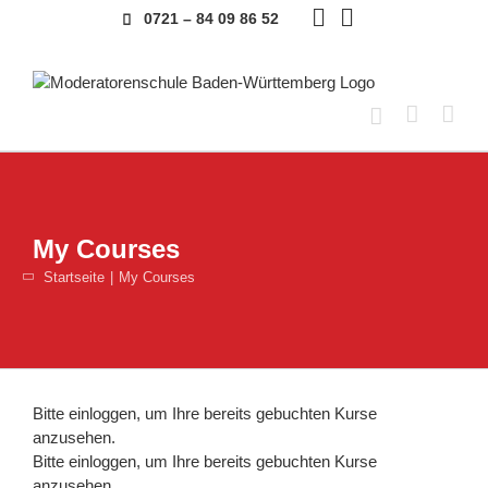
Skip
0721 – 84 09 86 52
to
content
My Courses
Startseite
My Courses
Bitte
einloggen
, um Ihre bereits gebuchten Kurse
anzusehen.
Bitte
einloggen
, um Ihre bereits gebuchten Kurse
anzusehen.