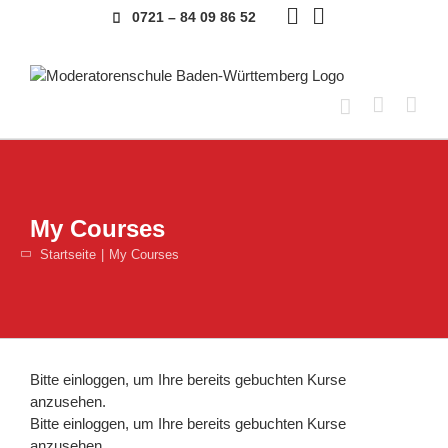
Skip
0721 – 84 09 86 52
to
content
My Courses
Startseite
My Courses
Bitte
einloggen
, um Ihre bereits gebuchten Kurse
anzusehen.
Bitte
einloggen
, um Ihre bereits gebuchten Kurse
anzusehen.